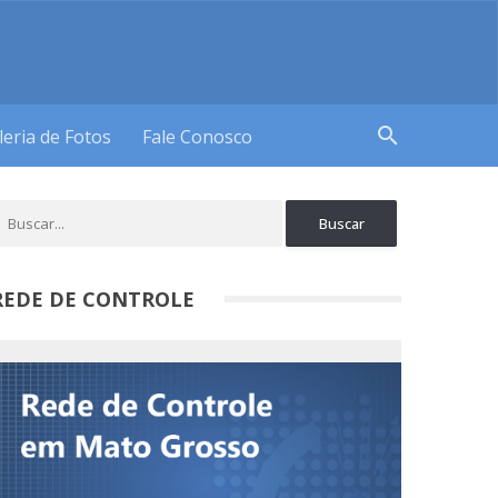
search
leria de Fotos
Fale Conosco
REDE DE CONTROLE