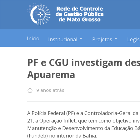
Início
Institucional
Projetos
Legis
PF e CGU investigam de
Apuarema
9 anos atrás
access_time
A Polícia Federal (PF) e a Controladoria-Geral 
21, a Operação Inflet, que tem como objetivo in
Manutenção e Desenvolvimento da Educação Bási
(Fundeb) no interior da Bahia.