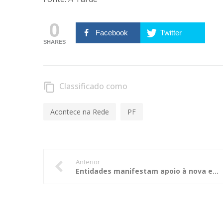
0
Facebook
Twitter
SHARES
Classificado como
content_copy
Acontece na Rede
PF
Anterior
Entidades manifestam apoio à nova equipe de gestão do Tribunal de Contas