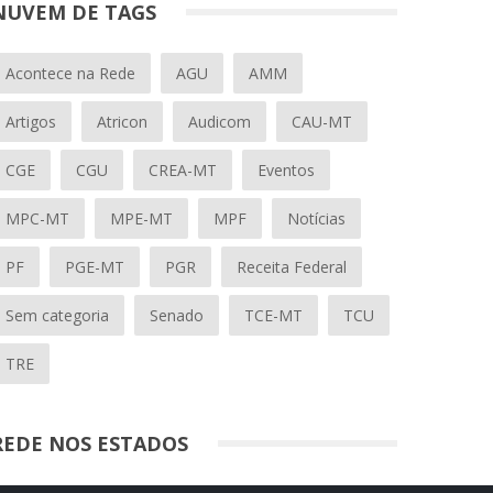
NUVEM DE TAGS
Acontece na Rede
AGU
AMM
Artigos
Atricon
Audicom
CAU-MT
CGE
CGU
CREA-MT
Eventos
MPC-MT
MPE-MT
MPF
Notícias
PF
PGE-MT
PGR
Receita Federal
Sem categoria
Senado
TCE-MT
TCU
TRE
REDE NOS ESTADOS