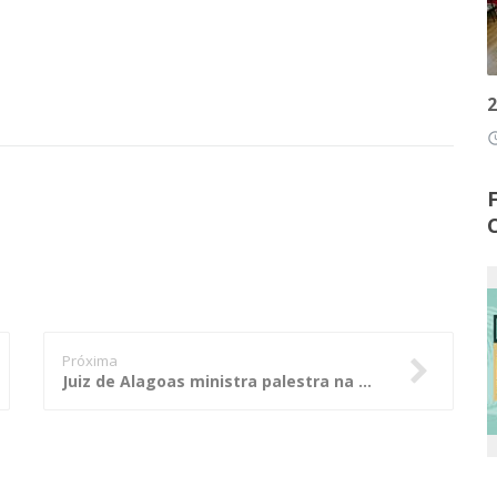
2
access
Próxima
Juiz de Alagoas ministra palestra na PGE