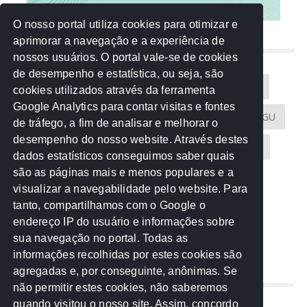
O nosso portal utiliza cookies para otimizar e
aprimorar a navegação e a experiência de
NUVEM DE TAGS
nossos usuários. O portal vale-se de cookies
de desempenho e estatística, ou seja, são
Acontece na Rede
AGU
AMM
Artigos
cookies utilizados através da ferramenta
Google Analytics para contar visitas e fontes
Atricon
Audicom
CAU-MT
CGE
CGU
de tráfego, a fim de analisar e melhorar o
desempenho do nosso website. Através destes
CREA-MT
Eventos
MPC-MT
MPE-MT
dados estatísticos conseguimos saber quais
são as páginas mais e menos populares e a
MPF
Notícias
PF
PGE-MT
PGR
visualizar a navegabilidade pelo website. Para
tanto, compartilhamos com o Google o
Receita Federal
Sem categoria
Senado
endereço IP do usuário e informações sobre
TCE-MT
TCU
TRE
sua navegação no portal. Todas as
informações recolhidas por estes cookies são
agregadas e, por conseguinte, anônimas. Se
REDE NOS ESTADOS
não permitir estes cookies, não saberemos
quando visitou o nosso site. Assim, concordo