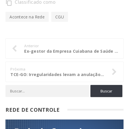
Classificado como
content_copy
Acontece na Rede
CGU
Anterior
Ex-gestor da Empresa Cuiabana de Saúde Pública é multado em 11 UPFs
Próxima
TCE-GO: Irregularidades levam a anulação de edital da Secretaria da Saúde de Goiás
REDE DE CONTROLE