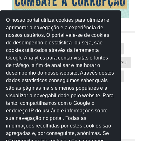
O nosso portal utiliza cookies para otimizar e
aprimorar a navegação e a experiência de
NUVEM DE TAGS
nossos usuários. O portal vale-se de cookies
de desempenho e estatística, ou seja, são
Acontece na Rede
AGU
AMM
Artigos
cookies utilizados através da ferramenta
Google Analytics para contar visitas e fontes
Atricon
Audicom
CAU-MT
CGE
CGU
de tráfego, a fim de analisar e melhorar o
desempenho do nosso website. Através destes
CREA-MT
Eventos
MPC-MT
MPE-MT
dados estatísticos conseguimos saber quais
são as páginas mais e menos populares e a
MPF
Notícias
PF
PGE-MT
PGR
visualizar a navegabilidade pelo website. Para
tanto, compartilhamos com o Google o
Receita Federal
Sem categoria
Senado
endereço IP do usuário e informações sobre
TCE-MT
TCU
TRE
sua navegação no portal. Todas as
informações recolhidas por estes cookies são
agregadas e, por conseguinte, anônimas. Se
REDE NOS ESTADOS
não permitir estes cookies, não saberemos