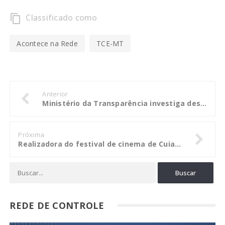
Classificado como
content_copy
Acontece na Rede
TCE-MT
Anterior
Ministério da Transparência investiga desvios de recursos em obras de estradas no Tocantins
Próxima
Realizadora do festival de cinema de Cuiabá de 2014 terá que devolver R$ 405 mil
REDE DE CONTROLE