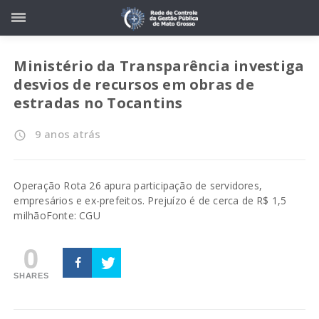
Ministério da Transparência investiga
desvios de recursos em obras de
estradas no Tocantins
9 anos atrás
access_time
Operação Rota 26 apura participação de servidores,
empresários e ex-prefeitos. Prejuízo é de cerca de R$ 1,5
milhão
Fonte: CGU
0
SHARES