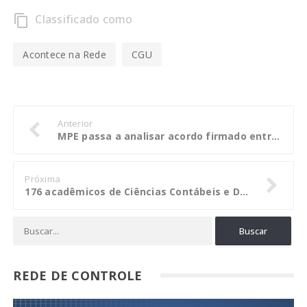
Classificado como
content_copy
Acontece na Rede
CGU
Anterior
MPE passa a analisar acordo firmado entre Governo do Estado e Consórcio VLT
Próxima
176 acadêmicos de Ciências Contábeis e Direito participaram do TCEstudantil em março
REDE DE CONTROLE