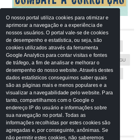
O nosso portal utiliza cookies para otimizar e
aprimorar a navegação e a experiência de
NUVEM DE TAGS
nossos usuários. O portal vale-se de cookies
de desempenho e estatística, ou seja, são
Acontece na Rede
AGU
AMM
Artigos
cookies utilizados através da ferramenta
Google Analytics para contar visitas e fontes
Atricon
Audicom
CAU-MT
CGE
CGU
de tráfego, a fim de analisar e melhorar o
desempenho do nosso website. Através destes
CREA-MT
Eventos
MPC-MT
MPE-MT
dados estatísticos conseguimos saber quais
são as páginas mais e menos populares e a
MPF
Notícias
PF
PGE-MT
PGR
visualizar a navegabilidade pelo website. Para
tanto, compartilhamos com o Google o
Receita Federal
Sem categoria
Senado
endereço IP do usuário e informações sobre
TCE-MT
TCU
TRE
sua navegação no portal. Todas as
informações recolhidas por estes cookies são
agregadas e, por conseguinte, anônimas. Se
REDE NOS ESTADOS
não permitir estes cookies, não saberemos