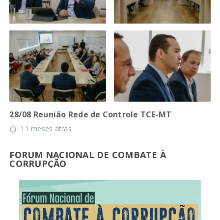
28/08 Reunião Rede de Controle TCE-MT
11 meses atrás
access_time
FORUM NACIONAL DE COMBATE À
CORRUPÇÃO