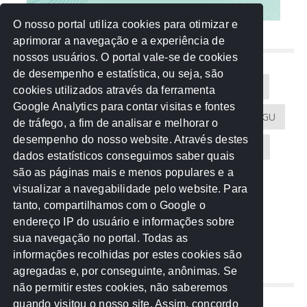
O nosso portal utiliza cookies para otimizar e
aprimorar a navegação e a experiência de
NUVEM DE TAGS
nossos usuários. O portal vale-se de cookies
de desempenho e estatística, ou seja, são
Acontece na Rede
AGU
AMM
Artigos
cookies utilizados através da ferramenta
Google Analytics para contar visitas e fontes
Atricon
Audicom
CAU-MT
CGE
CGU
de tráfego, a fim de analisar e melhorar o
desempenho do nosso website. Através destes
CREA-MT
Eventos
MPC-MT
MPE-MT
dados estatísticos conseguimos saber quais
são as páginas mais e menos populares e a
MPF
Notícias
PF
PGE-MT
PGR
visualizar a navegabilidade pelo website. Para
tanto, compartilhamos com o Google o
Receita Federal
Sem categoria
Senado
endereço IP do usuário e informações sobre
TCE-MT
TCU
TRE
sua navegação no portal. Todas as
informações recolhidas por estes cookies são
agregadas e, por conseguinte, anônimas. Se
REDE NOS ESTADOS
não permitir estes cookies, não saberemos
quando visitou o nosso site. Assim, concordo