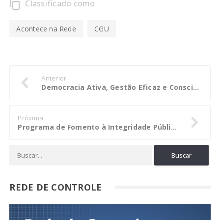
Classificado como
content_copy
Acontece na Rede
CGU
Anterior
Democracia Ativa, Gestão Eficaz e Consciência Cidadã, chegam a Juína dia 5
Próxima
Programa de Fomento à Integridade Pública recebe adesão do MDIC e Inmetro
REDE DE CONTROLE