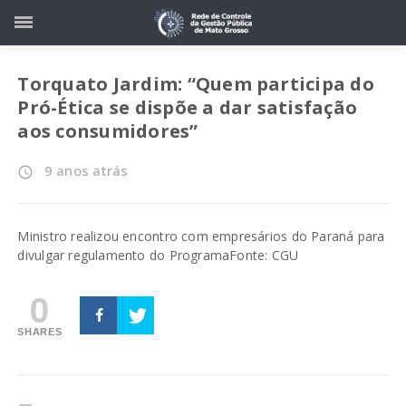
Torquato Jardim: “Quem participa do
Pró-Ética se dispõe a dar satisfação
aos consumidores”
9 anos atrás
access_time
Ministro realizou encontro com empresários do Paraná para
divulgar regulamento do Programa
Fonte: CGU
0
SHARES