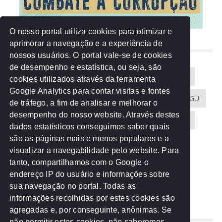
O nosso portal utiliza cookies para otimizar e
aprimorar a navegação e a experiência de
NUVEM DE TAGS
nossos usuários. O portal vale-se de cookies
de desempenho e estatística, ou seja, são
Acontece na Rede
AGU
AMM
Artigos
cookies utilizados através da ferramenta
Google Analytics para contar visitas e fontes
Atricon
Audicom
CAU-MT
CGE
CGU
de tráfego, a fim de analisar e melhorar o
desempenho do nosso website. Através destes
CREA-MT
Eventos
MPC-MT
MPE-MT
dados estatísticos conseguimos saber quais
são as páginas mais e menos populares e a
MPF
Notícias
PF
PGE-MT
PGR
visualizar a navegabilidade pelo website. Para
tanto, compartilhamos com o Google o
Receita Federal
Sem categoria
Senado
endereço IP do usuário e informações sobre
TCE-MT
TCU
TRE
sua navegação no portal. Todas as
informações recolhidas por estes cookies são
agregadas e, por conseguinte, anônimas. Se
REDE NOS ESTADOS
não permitir estes cookies, não saberemos