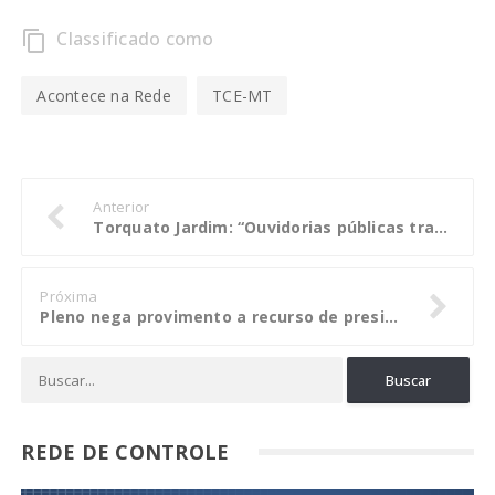
Classificado como
content_copy
Acontece na Rede
TCE-MT
Anterior
Torquato Jardim: “Ouvidorias públicas trazem sociedade civil para dentro do Estado”
Próxima
Pleno nega provimento a recurso de presidente e secretário de Consórcio de Saúde
REDE DE CONTROLE