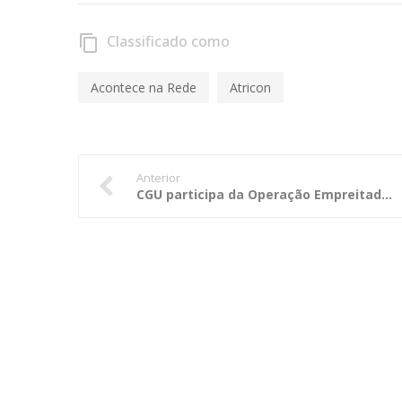
Classificado como
content_copy
Acontece na Rede
Atricon
Anterior
CGU participa da Operação Empreitada Final em Minas Gerais