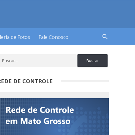
search
leria de Fotos
Fale Conosco
REDE DE CONTROLE