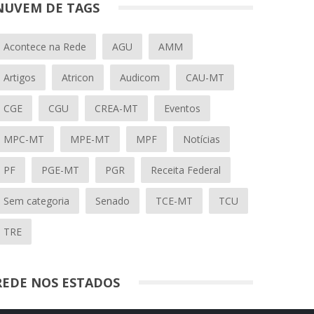
NUVEM DE TAGS
Acontece na Rede
AGU
AMM
Artigos
Atricon
Audicom
CAU-MT
CGE
CGU
CREA-MT
Eventos
MPC-MT
MPE-MT
MPF
Notícias
PF
PGE-MT
PGR
Receita Federal
Sem categoria
Senado
TCE-MT
TCU
TRE
REDE NOS ESTADOS