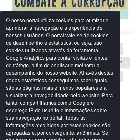
O nosso portal utiliza cookies para otimizar e
aprimorar a navegação e a experiência de
NUVEM DE TAGS
nossos usuários. O portal vale-se de cookies
de desempenho e estatística, ou seja, são
Acontece na Rede
AGU
AMM
Artigos
cookies utilizados através da ferramenta
Google Analytics para contar visitas e fontes
Atricon
Audicom
CAU-MT
CGE
CGU
de tráfego, a fim de analisar e melhorar o
desempenho do nosso website. Através destes
CREA-MT
Eventos
MPC-MT
MPE-MT
dados estatísticos conseguimos saber quais
são as páginas mais e menos populares e a
MPF
Notícias
PF
PGE-MT
PGR
visualizar a navegabilidade pelo website. Para
tanto, compartilhamos com o Google o
Receita Federal
Sem categoria
Senado
endereço IP do usuário e informações sobre
TCE-MT
TCU
TRE
sua navegação no portal. Todas as
informações recolhidas por estes cookies são
agregadas e, por conseguinte, anônimas. Se
REDE NOS ESTADOS