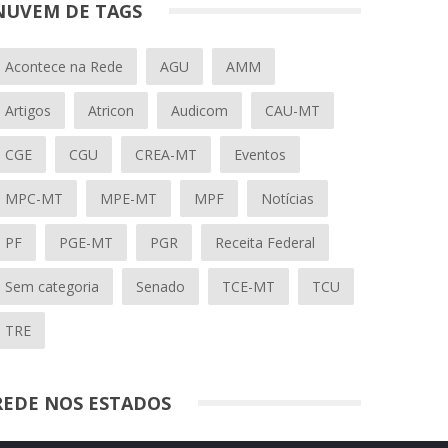
NUVEM DE TAGS
Acontece na Rede
AGU
AMM
Artigos
Atricon
Audicom
CAU-MT
CGE
CGU
CREA-MT
Eventos
MPC-MT
MPE-MT
MPF
Notícias
PF
PGE-MT
PGR
Receita Federal
Sem categoria
Senado
TCE-MT
TCU
TRE
REDE NOS ESTADOS