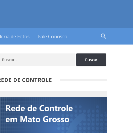
search
leria de Fotos
Fale Conosco
REDE DE CONTROLE