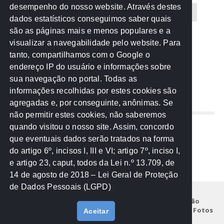
desempenho do nosso website. Através destes
CREA-MT
Eventos
MPC-MT
MPE-MT
dados estatísticos conseguimos saber quais
são as páginas mais e menos populares e a
MPF
Notícias
PF
PGE-MT
PGR
visualizar a navegabilidade pelo website. Para
tanto, compartilhamos com o Google o
Receita Federal
Sem categoria
Senado
endereço IP do usuário e informações sobre
TCE-MT
TCU
TRE
sua navegação no portal. Todas as
informações recolhidas por estes cookies são
agregadas e, por conseguinte, anônimas. Se
REDE NOS ESTADOS
não permitir estes cookies, não saberemos
quando visitou o nosso site. Assim, concordo
Mato Grosso do Sul
que eventuais dados serão tratados na forma
Paraná
do artigo 6º, incisos I, III e VI; artigo 7º, inciso I,
Nacional
e artigo 23, caput, todos da Lei n.º 13.709, de
14 de agosto de 2018 – Lei Geral de Proteção
de Dados Pessoais (LGPD)
Início
Institucional
Projetos
Legislação
Documentos
Notícias
Eventos
Galeria de Fotos
Aceitar
Fale Conosco