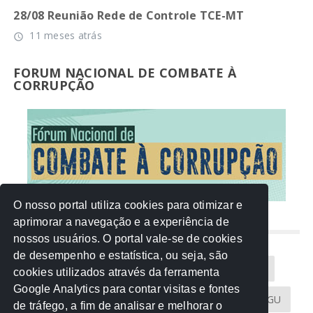
28/08 Reunião Rede de Controle TCE-MT
11 meses atrás
access_time
FORUM NACIONAL DE COMBATE À
CORRUPÇÃO
O nosso portal utiliza cookies para otimizar e
aprimorar a navegação e a experiência de
NUVEM DE TAGS
nossos usuários. O portal vale-se de cookies
de desempenho e estatística, ou seja, são
Acontece na Rede
AGU
AMM
Artigos
cookies utilizados através da ferramenta
Google Analytics para contar visitas e fontes
Atricon
Audicom
CAU-MT
CGE
CGU
de tráfego, a fim de analisar e melhorar o