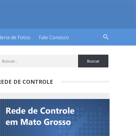
search
leria de Fotos
Fale Conosco
REDE DE CONTROLE