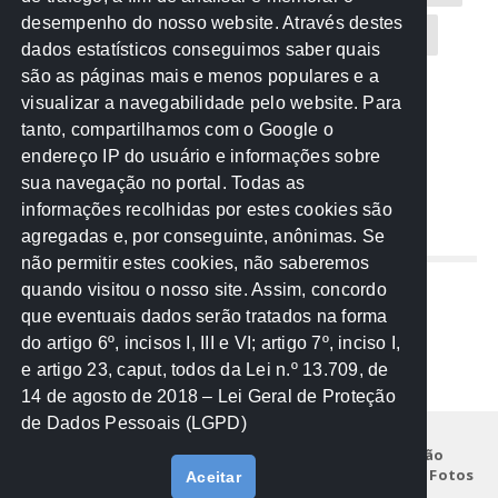
desempenho do nosso website. Através destes
CREA-MT
Eventos
MPC-MT
MPE-MT
dados estatísticos conseguimos saber quais
são as páginas mais e menos populares e a
MPF
Notícias
PF
PGE-MT
PGR
visualizar a navegabilidade pelo website. Para
tanto, compartilhamos com o Google o
Receita Federal
Sem categoria
Senado
endereço IP do usuário e informações sobre
TCE-MT
TCU
TRE
sua navegação no portal. Todas as
informações recolhidas por estes cookies são
agregadas e, por conseguinte, anônimas. Se
REDE NOS ESTADOS
não permitir estes cookies, não saberemos
quando visitou o nosso site. Assim, concordo
Mato Grosso do Sul
que eventuais dados serão tratados na forma
Paraná
do artigo 6º, incisos I, III e VI; artigo 7º, inciso I,
Nacional
e artigo 23, caput, todos da Lei n.º 13.709, de
14 de agosto de 2018 – Lei Geral de Proteção
de Dados Pessoais (LGPD)
Início
Institucional
Projetos
Legislação
Documentos
Notícias
Eventos
Galeria de Fotos
Aceitar
Fale Conosco