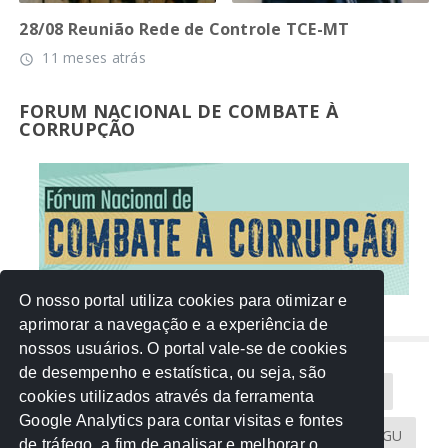
28/08 Reunião Rede de Controle TCE-MT
11 meses atrás
access_time
FORUM NACIONAL DE COMBATE À
CORRUPÇÃO
O nosso portal utiliza cookies para otimizar e
aprimorar a navegação e a experiência de
NUVEM DE TAGS
nossos usuários. O portal vale-se de cookies
de desempenho e estatística, ou seja, são
Acontece na Rede
AGU
AMM
Artigos
cookies utilizados através da ferramenta
Google Analytics para contar visitas e fontes
Atricon
Audicom
CAU-MT
CGE
CGU
de tráfego, a fim de analisar e melhorar o