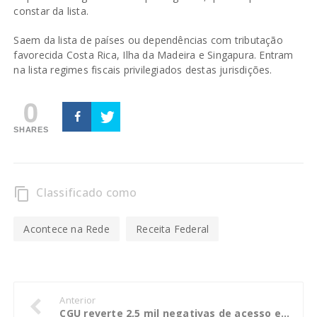
constar da lista.
Saem da lista de países ou dependências com tributação
favorecida Costa Rica, Ilha da Madeira e Singapura. Entram
na lista regimes fiscais privilegiados destas jurisdições.
0
SHARES
Classificado como
content_copy
Acontece na Rede
Receita Federal
Anterior
CGU reverte 2,5 mil negativas de acesso e garante entrega de informações públicas