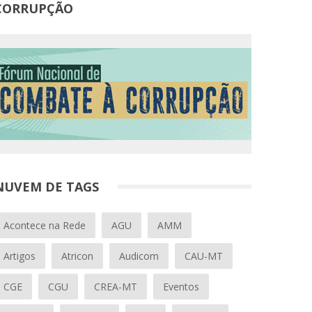
CORRUPÇÃO
NUVEM DE TAGS
Acontece na Rede
AGU
AMM
Artigos
Atricon
Audicom
CAU-MT
CGE
CGU
CREA-MT
Eventos