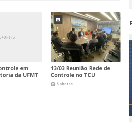

ontrole em
13/03 Reunião Rede de
eitoria da UFMT
Controle no TCU
5 photos
