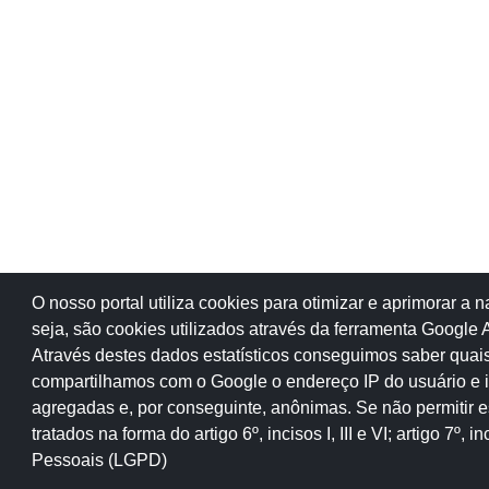
O nosso portal utiliza cookies para otimizar e aprimorar a
seja, são cookies utilizados através da ferramenta Google A
Através destes dados estatísticos conseguimos saber quais
compartilhamos com o Google o endereço IP do usuário e i
agregadas e, por conseguinte, anônimas. Se não permitir 
© 2018 Copyright Rede de Controle.
Iní
tratados na forma do artigo 6º, incisos I, III e VI; artigo 7º
Todos os direitos são reservados
Pessoais (LGPD)