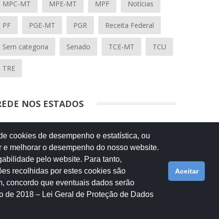
MPC-MT
MPE-MT
MPF
Notícias
PF
PGE-MT
PGR
Receita Federal
Sem categoria
Senado
TCE-MT
TCU
TRE
REDE NOS ESTADOS
Mato Grosso do Sul
 de cookies de desempenho e estatística, ou
Paraná
isar e melhorar o desempenho do nosso website.
Nacional
abilidade pelo website. Para tanto,
es recolhidas por estes cookies são
Aceitar
im, concordo que eventuais dados serão
tícias
Eventos
Galeria de Fotos
Fale Conosco
agosto de 2018 – Lei Geral de Proteção de Dados