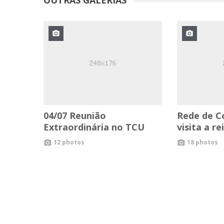
OUTRAS GALERIAS


04/07 Reunião
Rede de C
Extraordinária no TCU
visita a r
12 photos
18 photos

