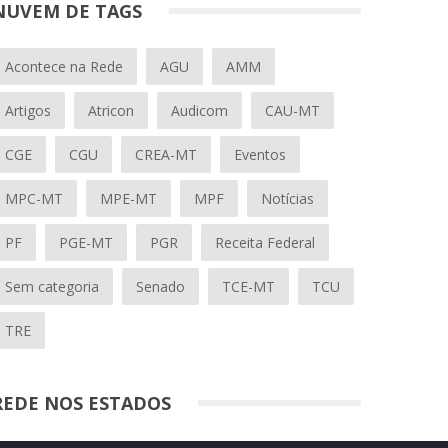
NUVEM DE TAGS
Acontece na Rede
AGU
AMM
Artigos
Atricon
Audicom
CAU-MT
CGE
CGU
CREA-MT
Eventos
MPC-MT
MPE-MT
MPF
Notícias
PF
PGE-MT
PGR
Receita Federal
Sem categoria
Senado
TCE-MT
TCU
TRE
REDE NOS ESTADOS