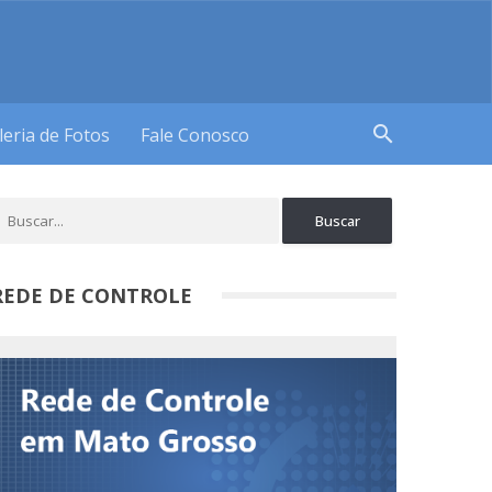
search
leria de Fotos
Fale Conosco
REDE DE CONTROLE