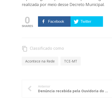
realizada por meio desse Decreto Municipal.
0
Facebook
Twitter
SHARES
Classificado como
content_copy
Acontece na Rede
TCE-MT
Anterior
Denúncia recebida pela Ouvidoria do TCE-MT resulta em multas e determinações