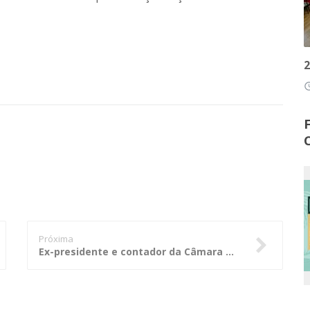
2
access
Próxima
Ex-presidente e contador da Câmara de Lambari D'Oeste devem ressarcir erário