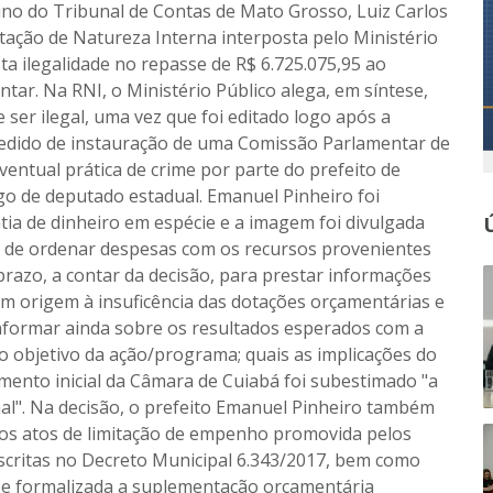
ino do Tribunal de Contas de Mato Grosso, Luiz Carlos
ação de Natureza Interna interposta pelo Ministério
a ilegalidade no repasse de R$ 6.725.075,95 ao
ntar. Na RNI, o Ministério Público alega, em síntese,
 ser ilegal, uma vez que foi editado logo após a
 pedido de instauração de uma Comissão Parlamentar de
eventual prática de crime por parte do prefeito de
go de deputado estadual. Emanuel Pinheiro foi
tia de dinheiro em espécie e a imagem foi divulgada
er de ordenar despesas com os recursos provenientes
 prazo, a contar da decisão, para prestar informações
am origem à insuficência das dotações orçamentárias e
 informar ainda sobre os resultados esperados com a
o objetivo da ação/programa; quais as implicações do
ento inicial da Câmara de Cuiabá foi subestimado "a
al". Na decisão, o prefeito Emanuel Pinheiro também
 dos atos de limitação de empenho promovida pelos
scritas no Decreto Municipal 6.343/2017, bem como
a e formalizada a suplementação orçamentária