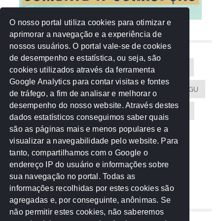
O nosso portal utiliza cookies para otimizar e
aprimorar a navegação e a experiência de
NUVEM DE TAGS
nossos usuários. O portal vale-se de cookies
de desempenho e estatística, ou seja, são
Acontece na Rede
AGU
AMM
Artigos
cookies utilizados através da ferramenta
Google Analytics para contar visitas e fontes
Atricon
Audicom
CAU-MT
CGE
CGU
de tráfego, a fim de analisar e melhorar o
desempenho do nosso website. Através destes
CREA-MT
Eventos
MPC-MT
MPE-MT
dados estatísticos conseguimos saber quais
são as páginas mais e menos populares e a
MPF
Notícias
PF
PGE-MT
PGR
visualizar a navegabilidade pelo website. Para
tanto, compartilhamos com o Google o
Receita Federal
Sem categoria
Senado
endereço IP do usuário e informações sobre
TCE-MT
TCU
TRE
sua navegação no portal. Todas as
informações recolhidas por estes cookies são
agregadas e, por conseguinte, anônimas. Se
REDE NOS ESTADOS
não permitir estes cookies, não saberemos