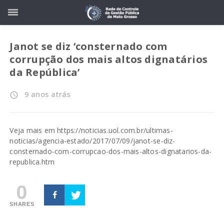
Janot se diz ‘consternado com
corrupção dos mais altos dignatários
da República’
9 anos atrás
access_time
Veja mais em
https://noticias.uol.com.br/ultimas-
noticias/agencia-estado/2017/07/09/janot-se-diz-
consternado-com-corrupcao-dos-mais-altos-dignatarios-da-
republica.htm
0
SHARES