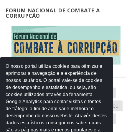
FORUM NACIONAL DE COMBATE À
CORRUPÇÃO
O nosso portal utiliza cookies para otimizar e
aprimorar a navegação e a experiência de
NUVEM DE TAGS
nossos usuários. O portal vale-se de cookies
de desempenho e estatística, ou seja, são
Acontece na Rede
AGU
AMM
Artigos
cookies utilizados através da ferramenta
Google Analytics para contar visitas e fontes
Atricon
Audicom
CAU-MT
CGE
CGU
de tráfego, a fim de analisar e melhorar o
desempenho do nosso website. Através destes
CREA-MT
Eventos
MPC-MT
MPE-MT
dados estatísticos conseguimos saber quais
são as páginas mais e menos populares e a
MPF
Notícias
PF
PGE-MT
PGR