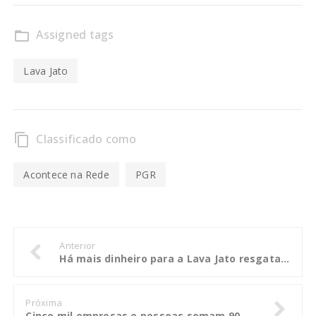
Assigned tags
folder_open
Lava Jato
Classificado como
content_copy
Acontece na Rede
PGR
Anterior
Há mais dinheiro para a Lava Jato resgatar, diz procurador
Próxima
Cinco mil empresas e pessoas somam 90% das dívidas ao Estado de R$ 30 bilhões