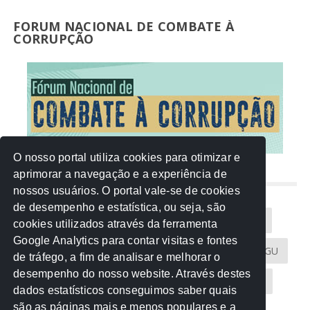
FORUM NACIONAL DE COMBATE À
CORRUPÇÃO
O nosso portal utiliza cookies para otimizar e
aprimorar a navegação e a experiência de
NUVEM DE TAGS
nossos usuários. O portal vale-se de cookies
de desempenho e estatística, ou seja, são
Acontece na Rede
AGU
AMM
Artigos
cookies utilizados através da ferramenta
Google Analytics para contar visitas e fontes
Atricon
Audicom
CAU-MT
CGE
CGU
de tráfego, a fim de analisar e melhorar o
desempenho do nosso website. Através destes
CREA-MT
Eventos
MPC-MT
MPE-MT
dados estatísticos conseguimos saber quais
são as páginas mais e menos populares e a