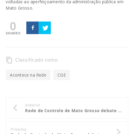
voltadas ao aperfeiçoamento da administração pública em
Mato Grosso.
0
SHARES
Classificado como
content_copy
Acontece na Rede
CGE
Anterior
Rede de Controle de Mato Grosso debate programas de integridade e fortalecimento do controle interno
Próxima