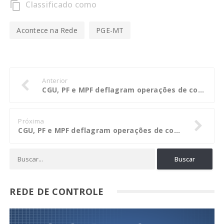
Classificado como
content_copy
Acontece na Rede
PGE-MT
Anterior
CGU, PF e MPF deflagram operações de combate à corrupção na Bahia
Próxima
CGU, PF e MPF deflagram operações de combate à corrupção na Bahia
REDE DE CONTROLE