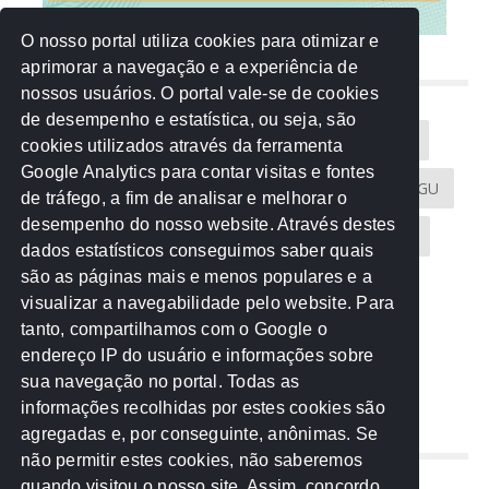
O nosso portal utiliza cookies para otimizar e
aprimorar a navegação e a experiência de
NUVEM DE TAGS
nossos usuários. O portal vale-se de cookies
de desempenho e estatística, ou seja, são
Acontece na Rede
AGU
AMM
Artigos
cookies utilizados através da ferramenta
Google Analytics para contar visitas e fontes
Atricon
Audicom
CAU-MT
CGE
CGU
de tráfego, a fim de analisar e melhorar o
desempenho do nosso website. Através destes
CREA-MT
Eventos
MPC-MT
MPE-MT
dados estatísticos conseguimos saber quais
são as páginas mais e menos populares e a
MPF
Notícias
PF
PGE-MT
PGR
visualizar a navegabilidade pelo website. Para
tanto, compartilhamos com o Google o
Receita Federal
Sem categoria
Senado
endereço IP do usuário e informações sobre
TCE-MT
TCU
TRE
sua navegação no portal. Todas as
informações recolhidas por estes cookies são
agregadas e, por conseguinte, anônimas. Se
REDE NOS ESTADOS
não permitir estes cookies, não saberemos
quando visitou o nosso site. Assim, concordo