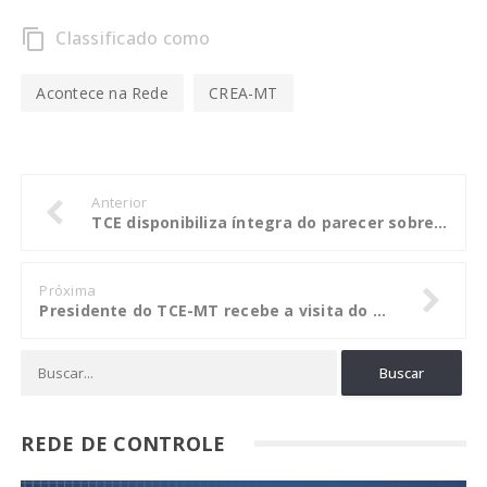
Classificado como
content_copy
Acontece na Rede
CREA-MT
Anterior
TCE disponibiliza íntegra do parecer sobre as contas do governador Pedro Taques
Próxima
Presidente do TCE-MT recebe a visita do prefeito de Rondonópolis
REDE DE CONTROLE