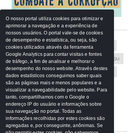
O nosso portal utiliza cookies para otimizar e
aprimorar a navegação e a experiência de
NUVEM DE TAGS
nossos usuários. O portal vale-se de cookies
de desempenho e estatística, ou seja, são
Acontece na Rede
AGU
AMM
Artigos
cookies utilizados através da ferramenta
Google Analytics para contar visitas e fontes
Atricon
Audicom
CAU-MT
CGE
CGU
de tráfego, a fim de analisar e melhorar o
desempenho do nosso website. Através destes
CREA-MT
Eventos
MPC-MT
MPE-MT
dados estatísticos conseguimos saber quais
são as páginas mais e menos populares e a
MPF
Notícias
PF
PGE-MT
PGR
visualizar a navegabilidade pelo website. Para
tanto, compartilhamos com o Google o
Receita Federal
Sem categoria
Senado
endereço IP do usuário e informações sobre
TCE-MT
TCU
TRE
sua navegação no portal. Todas as
informações recolhidas por estes cookies são
agregadas e, por conseguinte, anônimas. Se
REDE NOS ESTADOS
não permitir estes cookies, não saberemos