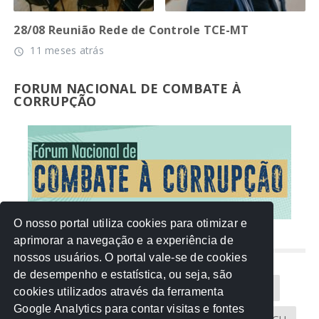
28/08 Reunião Rede de Controle TCE-MT
11 meses atrás
access_time
FORUM NACIONAL DE COMBATE À
CORRUPÇÃO
O nosso portal utiliza cookies para otimizar e
aprimorar a navegação e a experiência de
NUVEM DE TAGS
nossos usuários. O portal vale-se de cookies
de desempenho e estatística, ou seja, são
Acontece na Rede
AGU
AMM
Artigos
cookies utilizados através da ferramenta
Google Analytics para contar visitas e fontes