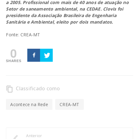
a 2005. Profissional com mais de 40 anos de atuação no
Setor de saneamento ambiental, na CEDAE. Clovis foi
presidente da Associação Brasileira de Engenharia
Sanitária e Ambiental, eleito por dois mandatos.
Fonte: CREA-MT
0
SHARES
Classificado como
content_copy
Acontece na Rede
CREA-MT
Anterior