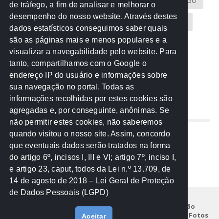
Atricon
Audicom
CAU-MT
CGE
CGU
de tráfego, a fim de analisar e melhorar o
desempenho do nosso website. Através destes
CREA-MT
Eventos
MPC-MT
MPE-MT
dados estatísticos conseguimos saber quais
são as páginas mais e menos populares e a
MPF
Notícias
PF
PGE-MT
PGR
visualizar a navegabilidade pelo website. Para
tanto, compartilhamos com o Google o
Receita Federal
Sem categoria
Senado
endereço IP do usuário e informações sobre
TCE-MT
TCU
TRE
sua navegação no portal. Todas as
informações recolhidas por estes cookies são
agregadas e, por conseguinte, anônimas. Se
REDE NOS ESTADOS
não permitir estes cookies, não saberemos
quando visitou o nosso site. Assim, concordo
Mato Grosso do Sul
que eventuais dados serão tratados na forma
Paraná
do artigo 6º, incisos I, III e VI; artigo 7º, inciso I,
Nacional
e artigo 23, caput, todos da Lei n.º 13.709, de
14 de agosto de 2018 – Lei Geral de Proteção
de Dados Pessoais (LGPD)
Início
Institucional
Projetos
Legislação
Documentos
Notícias
Eventos
Galeria de Fotos
Aceitar