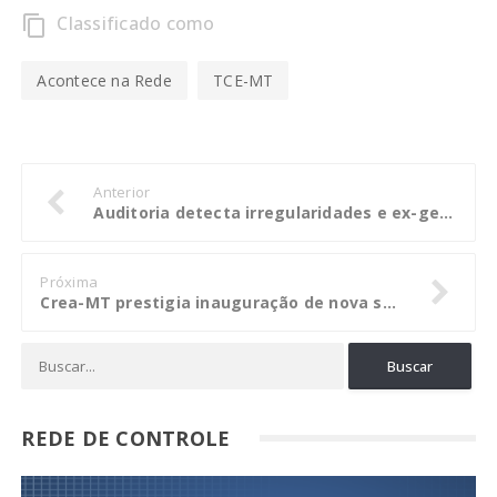
Classificado como
content_copy
Acontece na Rede
TCE-MT
Anterior
Auditoria detecta irregularidades e ex-gestores do Previlucas são multados
Próxima
Crea-MT prestigia inauguração de nova sede da Secretaria de Controle Externo do TCU-MT
REDE DE CONTROLE