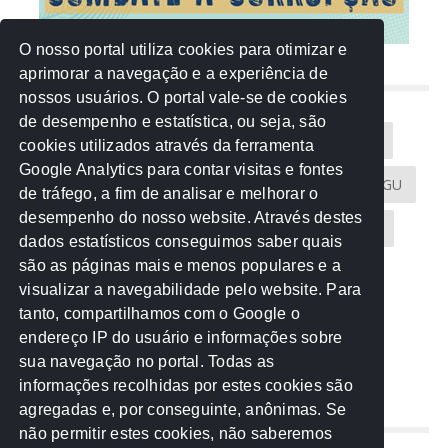
O nosso portal utiliza cookies para otimizar e
aprimorar a navegação e a experiência de
NUVEM DE TAGS
nossos usuários. O portal vale-se de cookies
de desempenho e estatística, ou seja, são
Acontece na Rede
AGU
AMM
Artigos
cookies utilizados através da ferramenta
Google Analytics para contar visitas e fontes
Atricon
Audicom
CAU-MT
CGE
CGU
de tráfego, a fim de analisar e melhorar o
desempenho do nosso website. Através destes
CREA-MT
Eventos
MPC-MT
MPE-MT
dados estatísticos conseguimos saber quais
são as páginas mais e menos populares e a
MPF
Notícias
PF
PGE-MT
PGR
visualizar a navegabilidade pelo website. Para
tanto, compartilhamos com o Google o
Receita Federal
Sem categoria
Senado
endereço IP do usuário e informações sobre
TCE-MT
TCU
TRE
sua navegação no portal. Todas as
informações recolhidas por estes cookies são
agregadas e, por conseguinte, anônimas. Se
REDE NOS ESTADOS
não permitir estes cookies, não saberemos