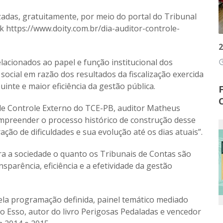
izadas, gratuitamente, por meio do portal do Tribunal
nk
https://www.doity.com.br/dia-auditor-controle-
2
elacionados ao papel e função institucional dos
access
social em razão dos resultados da fiscalização exercida
uinte e maior eficiência da gestão pública.
 de Controle Externo do TCE-PB, auditor Matheus
mpreender o processo histórico de construção desse
ão de dificuldades e sua evolução até os dias atuais”.
ra a sociedade o quanto os Tribunais de Contas são
sparência, eficiência e a efetividade da gestão
ela programação definida, painel temático mediado
mio Esso, autor do livro Perigosas Pedaladas e vencedor