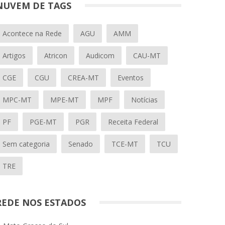
NUVEM DE TAGS
Acontece na Rede
AGU
AMM
Artigos
Atricon
Audicom
CAU-MT
CGE
CGU
CREA-MT
Eventos
MPC-MT
MPE-MT
MPF
Notícias
PF
PGE-MT
PGR
Receita Federal
Sem categoria
Senado
TCE-MT
TCU
TRE
REDE NOS ESTADOS