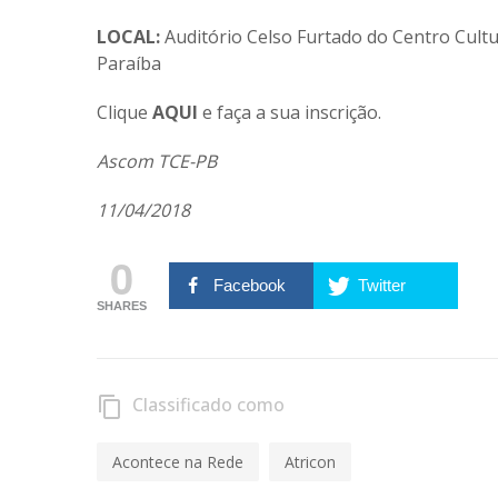
LOCAL:
Auditório Celso Furtado do Centro Cultu
Paraíba
Clique
AQUI
e faça a sua inscrição.
Ascom TCE-PB
11/04/2018
0
Facebook
Twitter
SHARES
Classificado como
content_copy
Acontece na Rede
Atricon