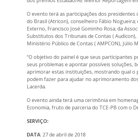
dos prêmios Estadão/AE Melhor Reportagem em
O evento terá as participações dos presidente
do Brasil (Atricon), conselheiro Fábio Nogueira
Externo, Francisco José Gominho Rosa; da Assoc
Substitutos dos Tribunais de Contas ( Audicon)
Ministério Público de Contas ( AMPCON), Júlio Ma
“O objetivo do painel é que seus participantes p
seus problemas e apontar possíveis soluções, b
aprimorar estas instituições, mostrando qual o 
podem fazer para ajudar no aprimoramento dos
Lacerda.
O evento ainda terá uma cerimônia em homena
Economia, fruto de parceria do TCE-PB com o 
SERVIÇO:
DATA
: 27 de abril de 2018