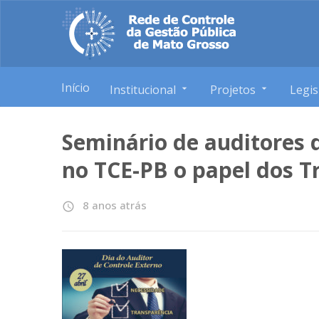
Início
Institucional
Projetos
Legis
Seminário de auditores 
no TCE-PB o papel dos T
8 anos atrás
access_time