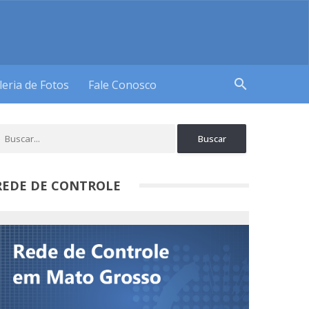
search
leria de Fotos
Fale Conosco
REDE DE CONTROLE