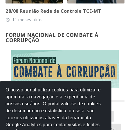
28/08 Reunião Rede de Controle TCE-MT
11 meses atrás
access_time
FORUM NACIONAL DE COMBATE À
CORRUPÇÃO
O nosso portal utiliza cookies para otimizar e
aprimorar a navegação e a experiência de
NUVEM DE TAGS
nossos usuários. O portal vale-se de cookies
de desempenho e estatística, ou seja, são
Acontece na Rede
AGU
AMM
Artigos
cookies utilizados através da ferramenta
Google Analytics para contar visitas e fontes
Atricon
Audicom
CAU-MT
CGE
CGU