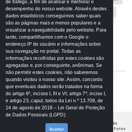
de tráfego, a fim de analisar e melhorar o
desempenho do nosso website. Através destes
CREA-MT
Eventos
MPC-MT
MPE-MT
dados estatísticos conseguimos saber quais
são as páginas mais e menos populares e a
MPF
Notícias
PF
PGE-MT
PGR
visualizar a navegabilidade pelo website. Para
tanto, compartilhamos com o Google o
Receita Federal
Sem categoria
Senado
endereço IP do usuário e informações sobre
TCE-MT
TCU
TRE
sua navegação no portal. Todas as
informações recolhidas por estes cookies são
agregadas e, por conseguinte, anônimas. Se
REDE NOS ESTADOS
não permitir estes cookies, não saberemos
quando visitou o nosso site. Assim, concordo
Mato Grosso do Sul
que eventuais dados serão tratados na forma
Paraná
do artigo 6º, incisos I, III e VI; artigo 7º, inciso I,
Nacional
e artigo 23, caput, todos da Lei n.º 13.709, de
14 de agosto de 2018 – Lei Geral de Proteção
de Dados Pessoais (LGPD)
Início
Institucional
Projetos
Legislação
Documentos
Notícias
Eventos
Galeria de Fotos
Aceitar