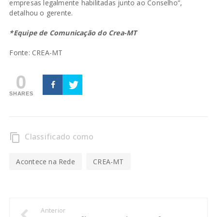
empresas legalmente habilitadas junto ao Conselho”,
detalhou o gerente.
*Equipe de Comunicação do Crea-MT
Fonte: CREA-MT
0
SHARES
Classificado como
content_copy
Acontece na Rede
CREA-MT
Anterior