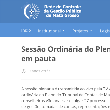
Início
Institucional
Projetos
Legis
Sessão Ordinária do Ple
em pauta
9 anos atrás
access_time
A sessão plenária é transmitida ao vivo pela T
ordinária do Pleno do Tribunal de Contas de Mato
conselheiros vão analisar e julgar 27 processos
de gestão, tomadas de contas, representações ex