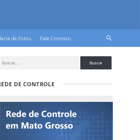
search
leria de Fotos
Fale Conosco
REDE DE CONTROLE