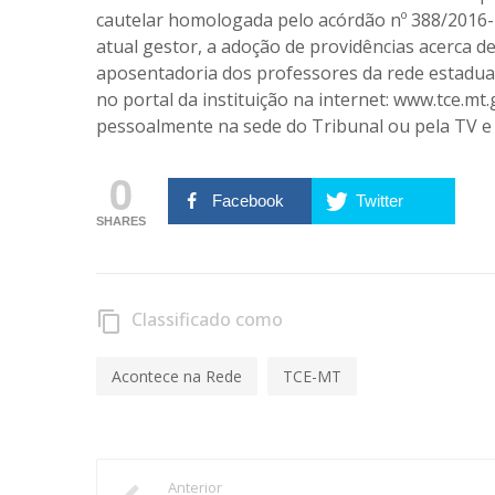
cautelar homologada pelo acórdão nº 388/2016-
atual gestor, a adoção de providências acerca de
aposentadoria dos professores da rede estadual 
no portal da instituição na internet: www.tce.m
pessoalmente na sede do Tribunal ou pela TV e I
0
Facebook
Twitter
SHARES
Classificado como
content_copy
Acontece na Rede
TCE-MT
Anterior