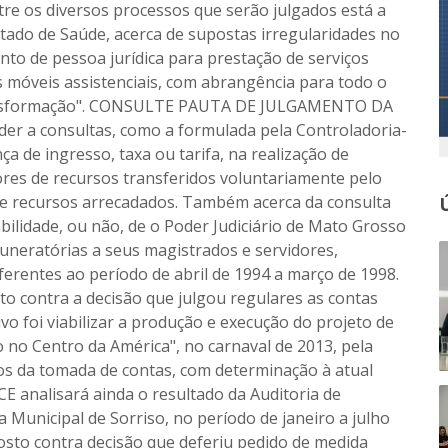
tre os diversos processos que serão julgados está a
stado de Saúde, acerca de supostas irregularidades no
ento de pessoa jurídica para prestação de serviços
es móveis assistenciais, com abrangência para todo o
ransformação". CONSULTE PAUTA DE JULGAMENTO DA
r a consultas, como a formulada pela Controladoria-
ça de ingresso, taxa ou tarifa, na realização de
res de recursos transferidos voluntariamente pelo
de recursos arrecadados. Também acerca da consulta
bilidade, ou não, de o Poder Judiciário de Mato Grosso
uneratórias a seus magistrados e servidores,
rentes ao período de abril de 1994 a março de 1998.
o contra a decisão que julgou regulares as contas
vo foi viabilizar a produção e execução do projeto de
no Centro da América", no carnaval de 2013, pela
os da tomada de contas, com determinação à atual
CE analisará ainda o resultado da Auditoria de
Municipal de Sorriso, no período de janeiro a julho
sto contra decisão que deferiu pedido de medida