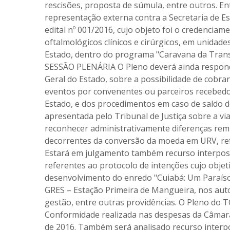
rescisões, proposta de súmula, entre outros. En
representação externa contra a Secretaria de E
edital nº 001/2016, cujo objeto foi o credenciam
oftalmológicos clínicos e cirúrgicos, em unidad
Estado, dentro do programa "Caravana da T
SESSÃO PLENÁRIA O Pleno deverá ainda responde
Geral do Estado, sobre a possibilidade de cobran
eventos por convenentes ou parceiros recebedo
Estado, e dos procedimentos em caso de saldo 
apresentada pelo Tribunal de Justiça sobre a via
reconhecer administrativamente diferenças rem
decorrentes da conversão da moeda em URV, refe
Estará em julgamento também recurso interpost
referentes ao protocolo de intenções cujo objeti
desenvolvimento do enredo "Cuiabá: Um Paraíso 
GRES – Estação Primeira de Mangueira, nos aut
gestão, entre outras providências. O Pleno do T
Conformidade realizada nas despesas da Câmara 
de 2016. Também será analisado recurso interpo