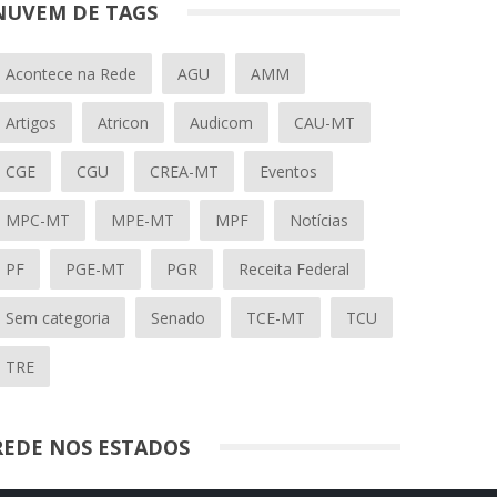
NUVEM DE TAGS
Acontece na Rede
AGU
AMM
Artigos
Atricon
Audicom
CAU-MT
CGE
CGU
CREA-MT
Eventos
MPC-MT
MPE-MT
MPF
Notícias
PF
PGE-MT
PGR
Receita Federal
Sem categoria
Senado
TCE-MT
TCU
TRE
REDE NOS ESTADOS