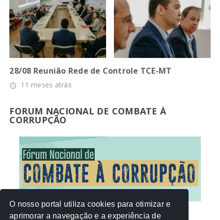
28/08 Reunião Rede de Controle TCE-MT
11 meses atrás
access_time
FORUM NACIONAL DE COMBATE À
CORRUPÇÃO
O nosso portal utiliza cookies para otimizar e
aprimorar a navegação e a experiência de