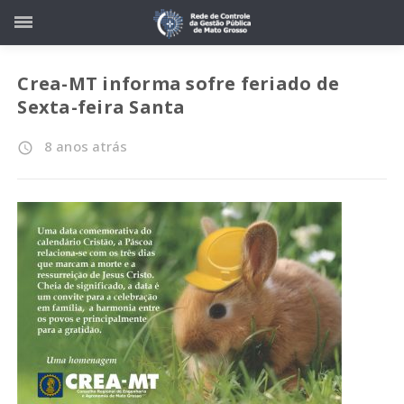
Crea-MT informa sofre feriado de
Sexta-feira Santa
8 anos atrás
access_time