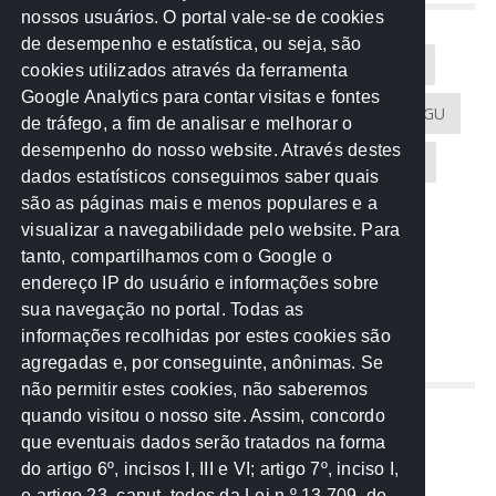
NUVEM DE TAGS
nossos usuários. O portal vale-se de cookies
de desempenho e estatística, ou seja, são
Acontece na Rede
AGU
AMM
Artigos
cookies utilizados através da ferramenta
Google Analytics para contar visitas e fontes
Atricon
Audicom
CAU-MT
CGE
CGU
de tráfego, a fim de analisar e melhorar o
desempenho do nosso website. Através destes
CREA-MT
Eventos
MPC-MT
MPE-MT
dados estatísticos conseguimos saber quais
são as páginas mais e menos populares e a
MPF
Notícias
PF
PGE-MT
PGR
visualizar a navegabilidade pelo website. Para
tanto, compartilhamos com o Google o
Receita Federal
Sem categoria
Senado
endereço IP do usuário e informações sobre
TCE-MT
TCU
TRE
sua navegação no portal. Todas as
informações recolhidas por estes cookies são
agregadas e, por conseguinte, anônimas. Se
REDE NOS ESTADOS
não permitir estes cookies, não saberemos
quando visitou o nosso site. Assim, concordo
Mato Grosso do Sul
que eventuais dados serão tratados na forma
Paraná
do artigo 6º, incisos I, III e VI; artigo 7º, inciso I,
Nacional
e artigo 23, caput, todos da Lei n.º 13.709, de