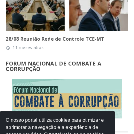
28/08 Reunião Rede de Controle TCE-MT
11 meses atrás
access_time
FORUM NACIONAL DE COMBATE À
CORRUPÇÃO
O nosso portal utiliza cookies para otimizar e
aprimorar a navegação e a experiência de
NUVEM DE TAGS