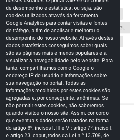
nossos usuários. O portal vale-se de cookies
de desempenho e estatística, ou seja, são
Acontece na Rede
AGU
AMM
Artigos
cookies utilizados através da ferramenta
Google Analytics para contar visitas e fontes
Atricon
Audicom
CAU-MT
CGE
CGU
de tráfego, a fim de analisar e melhorar o
desempenho do nosso website. Através destes
CREA-MT
Eventos
MPC-MT
MPE-MT
dados estatísticos conseguimos saber quais
são as páginas mais e menos populares e a
MPF
Notícias
PF
PGE-MT
PGR
visualizar a navegabilidade pelo website. Para
tanto, compartilhamos com o Google o
Receita Federal
Sem categoria
Senado
endereço IP do usuário e informações sobre
TCE-MT
TCU
TRE
sua navegação no portal. Todas as
informações recolhidas por estes cookies são
agregadas e, por conseguinte, anônimas. Se
REDE NOS ESTADOS
não permitir estes cookies, não saberemos
quando visitou o nosso site. Assim, concordo
Mato Grosso do Sul
que eventuais dados serão tratados na forma
Paraná
do artigo 6º, incisos I, III e VI; artigo 7º, inciso I,
Nacional
e artigo 23, caput, todos da Lei n.º 13.709, de