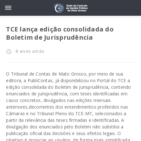
TCE lança edição consolidada do
Boletim de Jurisprudência
8 anos atrás
access_time
O Tribunal de Contas de Mato Grosso, por meio de sua
editora, a PubliContas, já disponibilizou no Portal do TCE a
edição consolidada do Boletim de Jurisprudência, contendo
enunciados de jurisprudência, com teses identificadas em
casos concretos, divulgados nas edições mensais
anteriores,decorrentes dos entendimentos proferidos nas
Câmaras e no Tribunal Pleno do TCE-MT, selecionados a
partir da relevância das teses firmadas e identificadas. A
divulgação dos enunciados pelo Boletim não substitui a
publicação oficial das decisões e seus efeitos legais. O
objetivo é propiciar ao usuário, de forma mais simplificada,