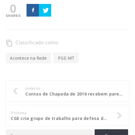
0
SHARES
Classificado como
content_copy
Acontece na Rede
PGE-MT
Anterior
Contas de Chapada de 2016 recebem parecer contrário e favorável à aprovação
Próxima
CGE cria grupo de trabalho para defesa dos usuários de serviços públicos