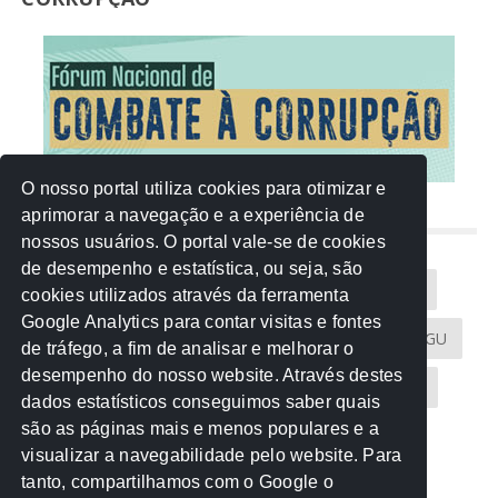
O nosso portal utiliza cookies para otimizar e
aprimorar a navegação e a experiência de
NUVEM DE TAGS
nossos usuários. O portal vale-se de cookies
de desempenho e estatística, ou seja, são
Acontece na Rede
AGU
AMM
Artigos
cookies utilizados através da ferramenta
Google Analytics para contar visitas e fontes
Atricon
Audicom
CAU-MT
CGE
CGU
de tráfego, a fim de analisar e melhorar o
desempenho do nosso website. Através destes
CREA-MT
Eventos
MPC-MT
MPE-MT
dados estatísticos conseguimos saber quais
são as páginas mais e menos populares e a
MPF
Notícias
PF
PGE-MT
PGR
visualizar a navegabilidade pelo website. Para
tanto, compartilhamos com o Google o
Receita Federal
Sem categoria
Senado