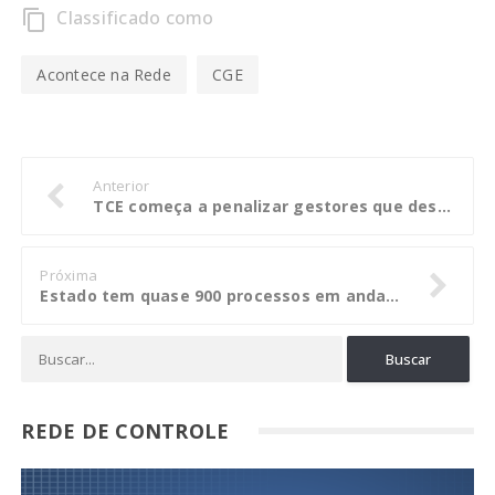
Classificado como
content_copy
Acontece na Rede
CGE
Anterior
TCE começa a penalizar gestores que descumprem Lei de Acesso à Informação
Próxima
Estado tem quase 900 processos em andamento contra servidores
REDE DE CONTROLE