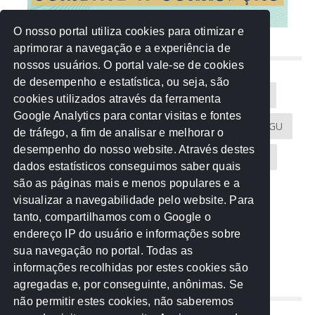
O nosso portal utiliza cookies para otimizar e
aprimorar a navegação e a experiência de
NUVEM DE TAGS
nossos usuários. O portal vale-se de cookies
de desempenho e estatística, ou seja, são
Acontece na Rede
AGU
AMM
Artigos
cookies utilizados através da ferramenta
Google Analytics para contar visitas e fontes
Atricon
Audicom
CAU-MT
CGE
CGU
de tráfego, a fim de analisar e melhorar o
desempenho do nosso website. Através destes
CREA-MT
Eventos
MPC-MT
MPE-MT
dados estatísticos conseguimos saber quais
são as páginas mais e menos populares e a
MPF
Notícias
PF
PGE-MT
PGR
visualizar a navegabilidade pelo website. Para
tanto, compartilhamos com o Google o
Receita Federal
Sem categoria
Senado
endereço IP do usuário e informações sobre
TCE-MT
TCU
TRE
sua navegação no portal. Todas as
informações recolhidas por estes cookies são
agregadas e, por conseguinte, anônimas. Se
REDE NOS ESTADOS
não permitir estes cookies, não saberemos