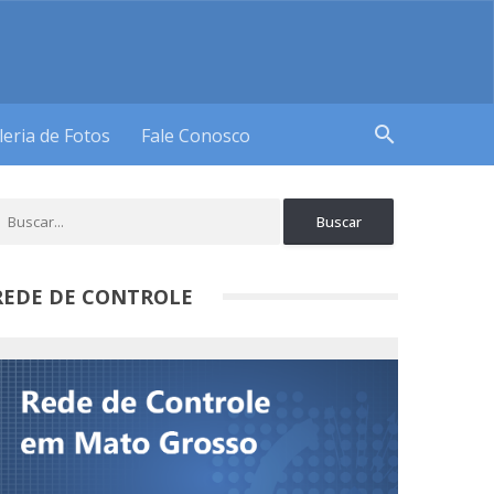
search
leria de Fotos
Fale Conosco
REDE DE CONTROLE