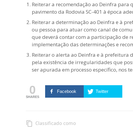
Reiterar a recomendação ao Deinfra para
pavimento da Rodovia SC-401 à época adequ
Reiterar a determinação ao Deinfra e à pr
ou pessoa para atuar como canal de comun
que deverá contar com a participação de r
implementação das determinações e reco
Reiterar o alerta ao Deinfra e à prefeitura
pela existência de irregularidades que po
ser apurada em processo específico, nos te
0
Facebook
Twitter
SHARES
Classificado como
content_copy