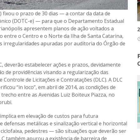
 fixou o prazo de 30 dias — a contar da data de
etrônico (DOTC-e) — para que o Departamento Estadual
lorianópolis apresentem planos de ação voltados a
2
o entre o Centro e o Norte da Ilha de Santa Catarina,
access
as irregularidades apuradas por auditoria do Órgão de
, deverão estabelecer ações e prazos, devidamente
ção de providências visando a regularização das
de Controle de Licitações e Contratações (DLC). A DLC
rificou “in loco”, em abril de 2014, as condições de
 trecho entre as Avenidas Luiz Boiteux Piazza, no
orubi.
implica em elevação de custos para futura
 defensas metálicas e sinalização vertical e horizontal
, ciclofaixa, pedestres — são situações que deverão ser
LC também apurou a existência de barreira de