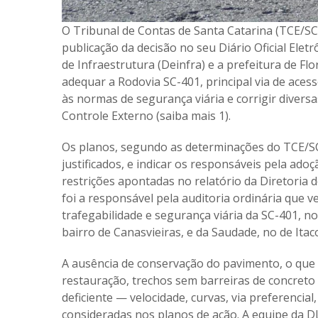
O Tribunal de Contas de Santa Catarina (TCE/SC)
publicação da decisão no seu Diário Oficial El
de Infraestrutura (Deinfra) e a prefeitura de F
adequar a Rodovia SC-401, principal via de acess
às normas de segurança viária e corrigir divers
Controle Externo (saiba mais 1).
Os planos, segundo as determinações do TCE/SC
justificados, e indicar os responsáveis pela ado
restrições apontadas no relatório da Diretoria 
foi a responsável pela auditoria ordinária que ve
trafegabilidade e segurança viária da SC-401, no
bairro de Canasvieiras, e da Saudade, no de Itac
A ausência de conservação do pavimento, o que 
restauração, trechos sem barreiras de concreto e
deficiente — velocidade, curvas, via preferencial
consideradas nos planos de ação. A equipe da D