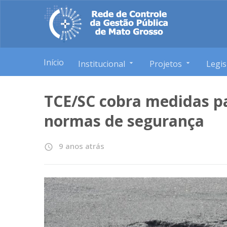
Início
Institucional
Projetos
Legis
TCE/SC cobra medidas p
normas de segurança
9 anos atrás
access_time