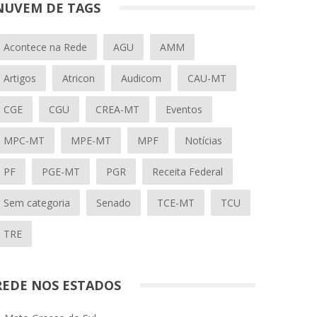
NUVEM DE TAGS
Acontece na Rede
AGU
AMM
Artigos
Atricon
Audicom
CAU-MT
CGE
CGU
CREA-MT
Eventos
MPC-MT
MPE-MT
MPF
Notícias
PF
PGE-MT
PGR
Receita Federal
Sem categoria
Senado
TCE-MT
TCU
TRE
REDE NOS ESTADOS