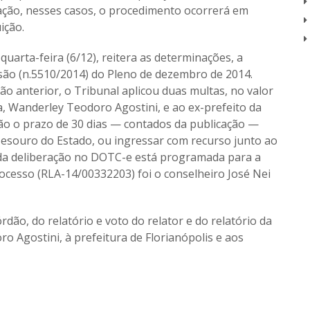
ação, nesses casos, o procedimento ocorrerá em
ição.
uarta-feira (6/12), reitera as determinações, a
são (n.5510/2014) do Pleno de dezembro de 2014.
ão anterior, o Tribunal aplicou duas multas, no valor
a, Wanderley Teodoro Agostini, e ao ex-prefeito da
rão o prazo de 30 dias — contados da publicação —
esouro do Estado, ou ingressar com recurso junto ao
o da deliberação no DOTC-e está programada para a
rocesso (RLA-14/00332203) foi o conselheiro José Nei
rdão, do relatório e voto do relator e do relatório da
 Agostini, à prefeitura de Florianópolis e aos