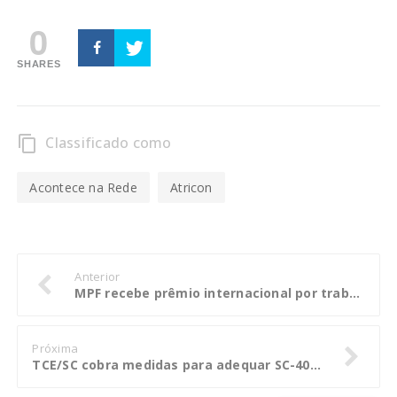
0
SHARES
Classificado como
content_copy
Acontece na Rede
Atricon
Anterior
MPF recebe prêmio internacional por trabalho no combate à corrupção
Próxima
TCE/SC cobra medidas para adequar SC-401 a normas de segurança