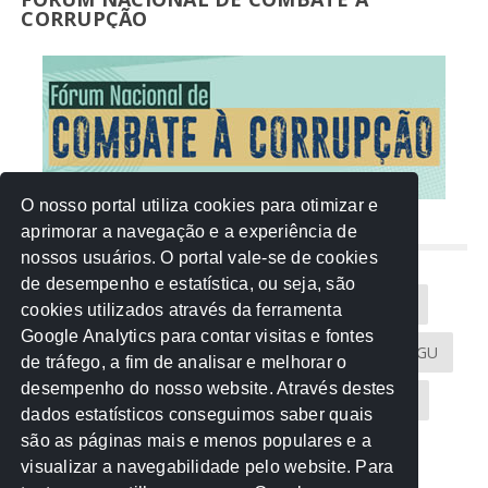
CORRUPÇÃO
O nosso portal utiliza cookies para otimizar e
aprimorar a navegação e a experiência de
NUVEM DE TAGS
nossos usuários. O portal vale-se de cookies
de desempenho e estatística, ou seja, são
Acontece na Rede
AGU
AMM
Artigos
cookies utilizados através da ferramenta
Google Analytics para contar visitas e fontes
Atricon
Audicom
CAU-MT
CGE
CGU
de tráfego, a fim de analisar e melhorar o
desempenho do nosso website. Através destes
CREA-MT
Eventos
MPC-MT
MPE-MT
dados estatísticos conseguimos saber quais
são as páginas mais e menos populares e a
MPF
Notícias
PF
PGE-MT
PGR
visualizar a navegabilidade pelo website. Para