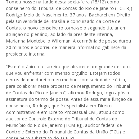
Tomou posse na tarde desta sexta-feira (15/12) como
conselheiro do Tribunal de Contas do Rio de Janeiro (TCE-RJ)
Rodrigo Melo do Nascimento, 37 anos. Bacharel em Direito
pela Universidade de Brasília e concursado da Corte de
Contas, o novo conselheiro torna-se o segundo titular em
atuação no plenário, ao lado da presidente interina,
Marianna Montebello Willeman. A cerimônia de posse durou
20 minutos e ocorreu de maneira informal no gabinete da
presidente interina.
“Este é o ápice da carreira que abracei e um grande desafio,
que vou enfrentar com imenso orgulho. Estejam todos
certos de que darei o meu melhor, com seriedade e ética,
para colaborar neste processo de reerguimento do Tribunal
de Contas do Rio de Janeiro”, afirmou Rodrigo, logo após a
assinatura do termo de posse. Antes de assumir a função de
conselheiro, Rodrigo, que é especialista em Direito
Administrativo e em Direito Processual Civil, atuou como
auditor de Controle Externo do Tribunal de Contas do
Município do Rio de Janeiro (TCM-RJ), auditor federal de
Controle Externo do Tribunal de Contas da União (TCU) e
conselheiro substituto do TCE-RJ.