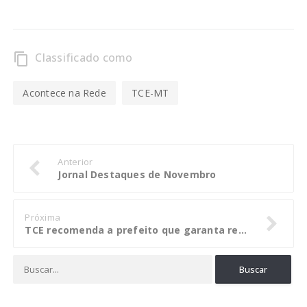
Classificado como
content_copy
Acontece na Rede
TCE-MT
Anterior
Jornal Destaques de Novembro
Próxima
TCE recomenda a prefeito que garanta recursos para conselhos de Tapurah