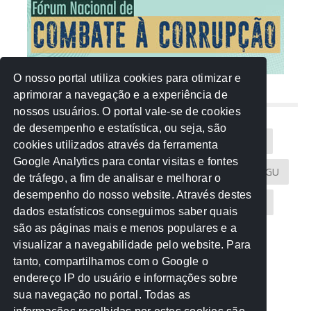
O nosso portal utiliza cookies para otimizar e
aprimorar a navegação e a experiência de
NUVEM DE TAGS
nossos usuários. O portal vale-se de cookies
de desempenho e estatística, ou seja, são
Acontece na Rede
AGU
AMM
Artigos
cookies utilizados através da ferramenta
Google Analytics para contar visitas e fontes
Atricon
Audicom
CAU-MT
CGE
CGU
de tráfego, a fim de analisar e melhorar o
desempenho do nosso website. Através destes
CREA-MT
Eventos
MPC-MT
MPE-MT
dados estatísticos conseguimos saber quais
são as páginas mais e menos populares e a
MPF
Notícias
PF
PGE-MT
PGR
visualizar a navegabilidade pelo website. Para
tanto, compartilhamos com o Google o
Receita Federal
Sem categoria
Senado
endereço IP do usuário e informações sobre
TCE-MT
TCU
TRE
sua navegação no portal. Todas as