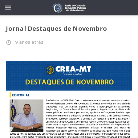
Jornal Destaques de Novembro
9 anos atrás
access_time