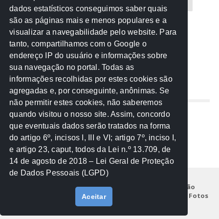
CREA-MT
Eventos
MPC-MT
MPE-MT
dados estatísticos conseguimos saber quais
são as páginas mais e menos populares e a
MPF
Notícias
PF
PGE-MT
PGR
visualizar a navegabilidade pelo website. Para
tanto, compartilhamos com o Google o
Receita Federal
Sem categoria
Senado
endereço IP do usuário e informações sobre
TCE-MT
TCU
TRE
sua navegação no portal. Todas as
informações recolhidas por estes cookies são
agregadas e, por conseguinte, anônimas. Se
REDE NOS ESTADOS
não permitir estes cookies, não saberemos
quando visitou o nosso site. Assim, concordo
Mato Grosso do Sul
que eventuais dados serão tratados na forma
Paraná
do artigo 6º, incisos I, III e VI; artigo 7º, inciso I,
Nacional
e artigo 23, caput, todos da Lei n.º 13.709, de
14 de agosto de 2018 – Lei Geral de Proteção
de Dados Pessoais (LGPD)
Início
Institucional
Projetos
Legislação
Documentos
Notícias
Eventos
Galeria de Fotos
Aceitar
Fale Conosco