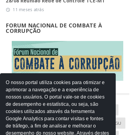
28/08 Reunião Rede de Controle TCE-MT
11 meses atrás
access_time
FORUM NACIONAL DE COMBATE À
CORRUPÇÃO
O nosso portal utiliza cookies para otimizar e
aprimorar a navegação e a experiência de
NUVEM DE TAGS
nossos usuários. O portal vale-se de cookies
de desempenho e estatística, ou seja, são
Acontece na Rede
AGU
AMM
Artigos
cookies utilizados através da ferramenta
Google Analytics para contar visitas e fontes
Atricon
Audicom
CAU-MT
CGE
CGU
de tráfego, a fim de analisar e melhorar o
desempenho do nosso website. Através destes