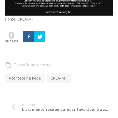
Fonte: CREA-MT
0
SHARES
Classificado como
content_copy
Acontece na Rede
CREA-MT
Anterior
Livramento recebe parecer favorável à aprovação das contas de governo de 2016