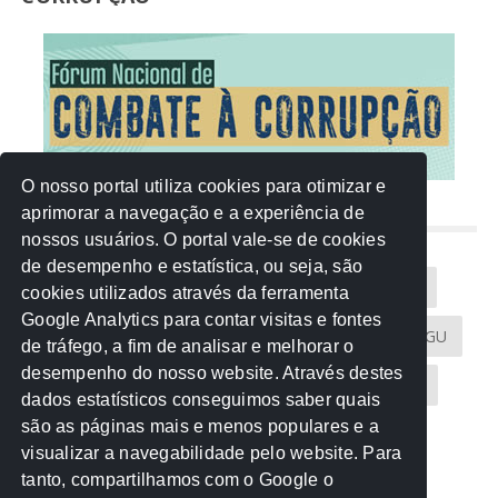
O nosso portal utiliza cookies para otimizar e
aprimorar a navegação e a experiência de
NUVEM DE TAGS
nossos usuários. O portal vale-se de cookies
de desempenho e estatística, ou seja, são
Acontece na Rede
AGU
AMM
Artigos
cookies utilizados através da ferramenta
Google Analytics para contar visitas e fontes
Atricon
Audicom
CAU-MT
CGE
CGU
de tráfego, a fim de analisar e melhorar o
desempenho do nosso website. Através destes
CREA-MT
Eventos
MPC-MT
MPE-MT
dados estatísticos conseguimos saber quais
são as páginas mais e menos populares e a
MPF
Notícias
PF
PGE-MT
PGR
visualizar a navegabilidade pelo website. Para
tanto, compartilhamos com o Google o
Receita Federal
Sem categoria
Senado