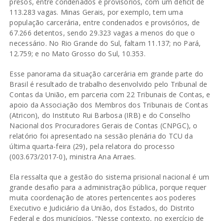
presos, entre condenados e provisórios, com um déficit de
113.283 vagas. Minas Gerais, por exemplo, tem uma
população carcerária, entre condenados e provisórios, de
67.266 detentos, sendo 29.323 vagas a menos do que o
necessário. No Rio Grande do Sul, faltam 11.137; no Pará,
12.759; e no Mato Grosso do Sul, 10.353.
Esse panorama da situação carcerária em grande parte do
Brasil é resultado de trabalho desenvolvido pelo Tribunal de
Contas da União, em parceria com 22 Tribunais de Contas, e
apoio da Associação dos Membros dos Tribunais de Contas
(Atricon), do Instituto Rui Barbosa (IRB) e do Conselho
Nacional dos Procuradores Gerais de Contas (CNPGC), o
relatório foi apresentado na sessão plenária do TCU da
última quarta-feira (29), pela relatora do processo
(003.673/2017-0), ministra Ana Arraes.
Ela ressalta que a gestão do sistema prisional nacional é um
grande desafio para a administração pública, porque requer
muita coordenação de atores pertencentes aos poderes
Executivo e Judiciário da União, dos Estados, do Distrito
Federal e dos municípios. “Nesse contexto, no exercício de