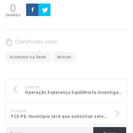
0
SHARES
Classificado como
content_copy
Acontece na Rede
Atricon
Anterior
Operação Esperança Equilibrista investiga desvios de recursos na UFMG
Próxima
TCE-PE: município terá que substituir servidores terceirizados por concursados