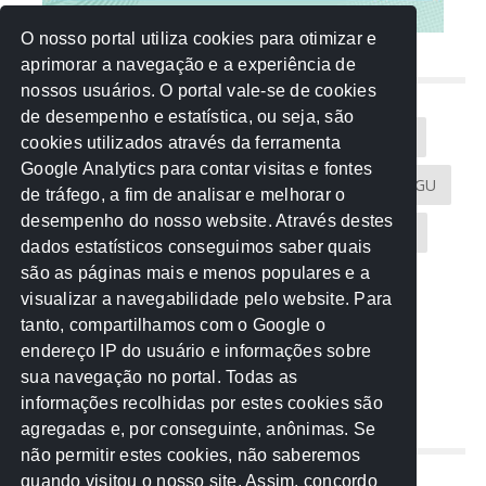
O nosso portal utiliza cookies para otimizar e
aprimorar a navegação e a experiência de
NUVEM DE TAGS
nossos usuários. O portal vale-se de cookies
de desempenho e estatística, ou seja, são
Acontece na Rede
AGU
AMM
Artigos
cookies utilizados através da ferramenta
Google Analytics para contar visitas e fontes
Atricon
Audicom
CAU-MT
CGE
CGU
de tráfego, a fim de analisar e melhorar o
desempenho do nosso website. Através destes
CREA-MT
Eventos
MPC-MT
MPE-MT
dados estatísticos conseguimos saber quais
são as páginas mais e menos populares e a
MPF
Notícias
PF
PGE-MT
PGR
visualizar a navegabilidade pelo website. Para
tanto, compartilhamos com o Google o
Receita Federal
Sem categoria
Senado
endereço IP do usuário e informações sobre
TCE-MT
TCU
TRE
sua navegação no portal. Todas as
informações recolhidas por estes cookies são
agregadas e, por conseguinte, anônimas. Se
REDE NOS ESTADOS
não permitir estes cookies, não saberemos
quando visitou o nosso site. Assim, concordo