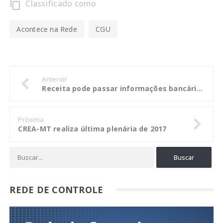
Classificado como
content_copy
Acontece na Rede
CGU
Anterior
Receita pode passar informações bancárias ao MPF sem autorização judicial
Próxima
CREA-MT realiza última plenária de 2017
REDE DE CONTROLE