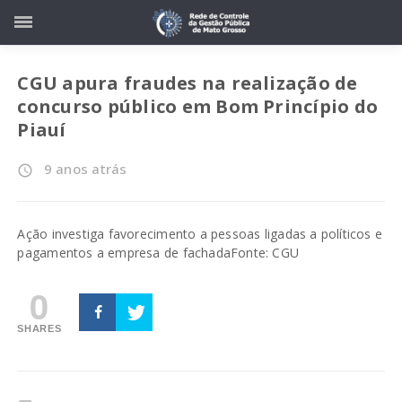
CGU apura fraudes na realização de
concurso público em Bom Princípio do
Piauí
9 anos atrás
access_time
Ação investiga favorecimento a pessoas ligadas a políticos e
pagamentos a empresa de fachada
Fonte: CGU
0
SHARES