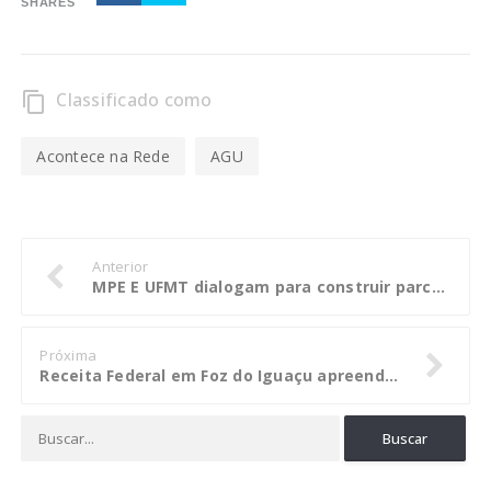
SHARES
Classificado como
content_copy
Acontece na Rede
AGU
Anterior
MPE E UFMT dialogam para construir parcerias
Próxima
Receita Federal em Foz do Iguaçu apreende cinco ônibus de turismo e uma Van com mercadorias descaminhadas