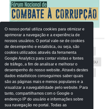
O nosso portal utiliza cookies para otimizar e
aprimorar a navegação e a experiência de
NUVEM DE TAGS
nossos usuários. O portal vale-se de cookies
de desempenho e estatística, ou seja, são
Acontece na Rede
AGU
AMM
Artigos
cookies utilizados através da ferramenta
Google Analytics para contar visitas e fontes
Atricon
Audicom
CAU-MT
CGE
CGU
de tráfego, a fim de analisar e melhorar o
desempenho do nosso website. Através destes
CREA-MT
Eventos
MPC-MT
MPE-MT
dados estatísticos conseguimos saber quais
são as páginas mais e menos populares e a
MPF
Notícias
PF
PGE-MT
PGR
visualizar a navegabilidade pelo website. Para
tanto, compartilhamos com o Google o
Receita Federal
Sem categoria
Senado
endereço IP do usuário e informações sobre
TCE-MT
TCU
TRE
sua navegação no portal. Todas as