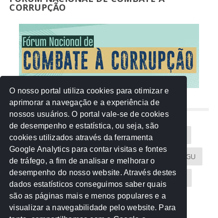
CORRUPÇÃO
O nosso portal utiliza cookies para otimizar e
aprimorar a navegação e a experiência de
NUVEM DE TAGS
nossos usuários. O portal vale-se de cookies
de desempenho e estatística, ou seja, são
Acontece na Rede
AGU
AMM
Artigos
cookies utilizados através da ferramenta
Google Analytics para contar visitas e fontes
Atricon
Audicom
CAU-MT
CGE
CGU
de tráfego, a fim de analisar e melhorar o
desempenho do nosso website. Através destes
CREA-MT
Eventos
MPC-MT
MPE-MT
dados estatísticos conseguimos saber quais
são as páginas mais e menos populares e a
MPF
Notícias
PF
PGE-MT
PGR
visualizar a navegabilidade pelo website. Para