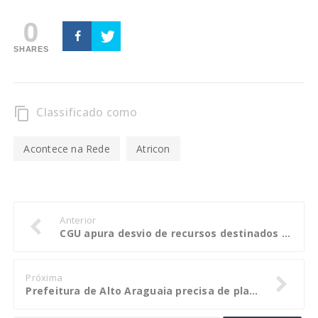
0
SHARES
Classificado como
content_copy
Acontece na Rede
Atricon
Anterior
CGU apura desvio de recursos destinados à merenda escolar em Castanhal (PA)
Próxima
Prefeitura de Alto Araguaia precisa de planejamento com base nas necessidades da população