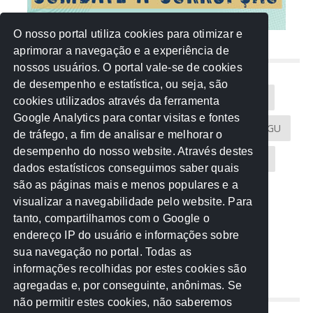
O nosso portal utiliza cookies para otimizar e
aprimorar a navegação e a experiência de
NUVEM DE TAGS
nossos usuários. O portal vale-se de cookies
de desempenho e estatística, ou seja, são
Acontece na Rede
AGU
AMM
Artigos
cookies utilizados através da ferramenta
Google Analytics para contar visitas e fontes
Atricon
Audicom
CAU-MT
CGE
CGU
de tráfego, a fim de analisar e melhorar o
desempenho do nosso website. Através destes
CREA-MT
Eventos
MPC-MT
MPE-MT
dados estatísticos conseguimos saber quais
são as páginas mais e menos populares e a
MPF
Notícias
PF
PGE-MT
PGR
visualizar a navegabilidade pelo website. Para
tanto, compartilhamos com o Google o
Receita Federal
Sem categoria
Senado
endereço IP do usuário e informações sobre
TCE-MT
TCU
TRE
sua navegação no portal. Todas as
informações recolhidas por estes cookies são
agregadas e, por conseguinte, anônimas. Se
REDE NOS ESTADOS
não permitir estes cookies, não saberemos