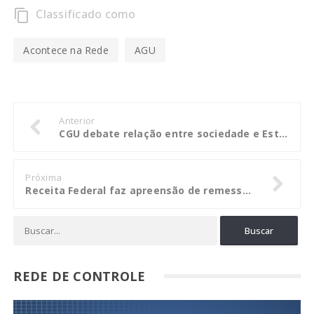
Classificado como
content_copy
Acontece na Rede
AGU
Anterior
CGU debate relação entre sociedade e Estado na era das novas mídias, redes e tecnologias
Próxima
Receita Federal faz apreensão de remessas nos Correios de Francisco Alves
REDE DE CONTROLE