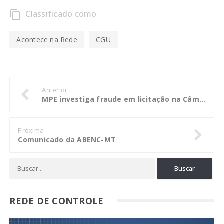
Classificado como
content_copy
Acontece na Rede
CGU
Anterior
MPE investiga fraude em licitação na Câmara de VG
Próxima
Comunicado da ABENC-MT
REDE DE CONTROLE