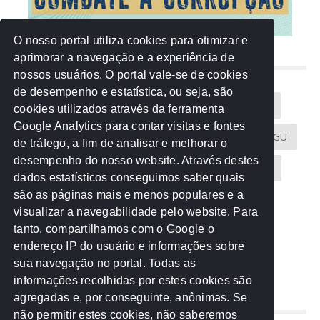
O nosso portal utiliza cookies para otimizar e
aprimorar a navegação e a experiência de
NUVEM DE TAGS
nossos usuários. O portal vale-se de cookies
de desempenho e estatística, ou seja, são
Acontece na Rede
AGU
AMM
Artigos
cookies utilizados através da ferramenta
Google Analytics para contar visitas e fontes
Atricon
Audicom
CAU-MT
CGE
CGU
de tráfego, a fim de analisar e melhorar o
desempenho do nosso website. Através destes
CREA-MT
Eventos
MPC-MT
MPE-MT
dados estatísticos conseguimos saber quais
são as páginas mais e menos populares e a
MPF
Notícias
PF
PGE-MT
PGR
visualizar a navegabilidade pelo website. Para
tanto, compartilhamos com o Google o
Receita Federal
Sem categoria
Senado
endereço IP do usuário e informações sobre
TCE-MT
TCU
TRE
sua navegação no portal. Todas as
informações recolhidas por estes cookies são
agregadas e, por conseguinte, anônimas. Se
REDE NOS ESTADOS
não permitir estes cookies, não saberemos