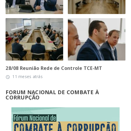
28/08 Reunião Rede de Controle TCE-MT
11 meses atrás
access_time
FORUM NACIONAL DE COMBATE À
CORRUPÇÃO