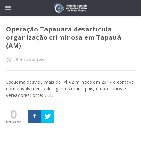
Operação Tapauara desarticula
organização criminosa em Tapauá
(AM)
9 anos atrás
access_time
Esquema desviou mais de R$ 62 milhões em 2017 e contava
com envolvimento de agentes municipais, empresários e
vereadores
Fonte: CGU
0
SHARES