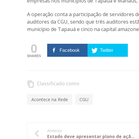
empresas nos municípios de Tapauá e Manaus
A operação conta a participação de servidores do 
auditores da CGU, sendo que três auditores e
município de Tapauá e cinco na capital amazone
0
Facebook
Twitter
SHARES
Classificado como
content_copy
Acontece na Rede
CGU
Anterior
Estado deve apresentar plano de ação para reduzir absenteísmo de professores