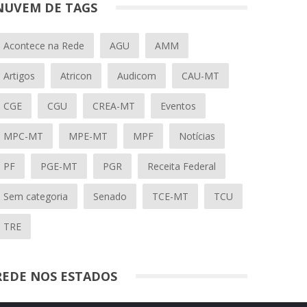
NUVEM DE TAGS
Acontece na Rede
AGU
AMM
Artigos
Atricon
Audicom
CAU-MT
CGE
CGU
CREA-MT
Eventos
MPC-MT
MPE-MT
MPF
Notícias
PF
PGE-MT
PGR
Receita Federal
Sem categoria
Senado
TCE-MT
TCU
TRE
REDE NOS ESTADOS