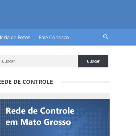
search
leria de Fotos
Fale Conosco
REDE DE CONTROLE