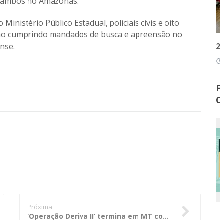
, ambos no Amazonas.
Ministério Público Estadual, policiais civis e oito
stão cumprindo mandados de busca e apreensão no
2
nse.
access
Próxima
‘Operação Deriva II’ termina em MT com 14 aeronaves interditadas e 6 mil litros de agrotóxicos apreendidos