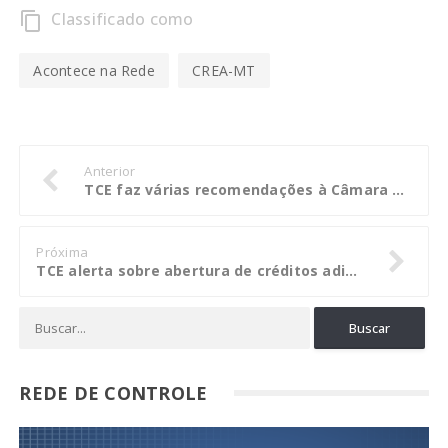
Classificado como
content_copy
Acontece na Rede
CREA-MT
Anterior
TCE faz várias recomendações à Câmara Municipal de Alto Taquari
Próxima
TCE alerta sobre abertura de créditos adicionais sem excesso de arrecadação
REDE DE CONTROLE