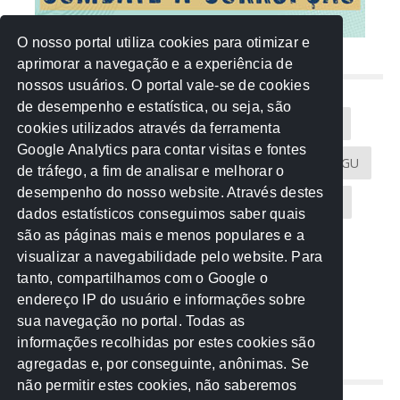
O nosso portal utiliza cookies para otimizar e
aprimorar a navegação e a experiência de
NUVEM DE TAGS
nossos usuários. O portal vale-se de cookies
de desempenho e estatística, ou seja, são
Acontece na Rede
AGU
AMM
Artigos
cookies utilizados através da ferramenta
Google Analytics para contar visitas e fontes
Atricon
Audicom
CAU-MT
CGE
CGU
de tráfego, a fim de analisar e melhorar o
desempenho do nosso website. Através destes
CREA-MT
Eventos
MPC-MT
MPE-MT
dados estatísticos conseguimos saber quais
são as páginas mais e menos populares e a
MPF
Notícias
PF
PGE-MT
PGR
visualizar a navegabilidade pelo website. Para
tanto, compartilhamos com o Google o
Receita Federal
Sem categoria
Senado
endereço IP do usuário e informações sobre
TCE-MT
TCU
TRE
sua navegação no portal. Todas as
informações recolhidas por estes cookies são
agregadas e, por conseguinte, anônimas. Se
REDE NOS ESTADOS
não permitir estes cookies, não saberemos