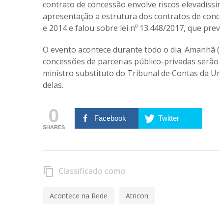
contrato de concessão envolve riscos elevadíss
apresentação a estrutura dos contratos de conc
e 2014 e falou sobre lei nº 13.448/2017, que prev
O evento acontece durante todo o dia. Amanhã (
concessões de parcerias público-privadas serão
ministro substituto do Tribunal de Contas da U
delas.
0
Facebook
Twitter
SHARES
Classificado como
content_copy
Acontece na Rede
Atricon