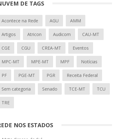
NUVEM DE TAGS
Acontece na Rede
AGU
AMM
Artigos
Atricon
Audicom
CAU-MT
CGE
CGU
CREA-MT
Eventos
MPC-MT
MPE-MT
MPF
Notícias
PF
PGE-MT
PGR
Receita Federal
Sem categoria
Senado
TCE-MT
TCU
TRE
REDE NOS ESTADOS