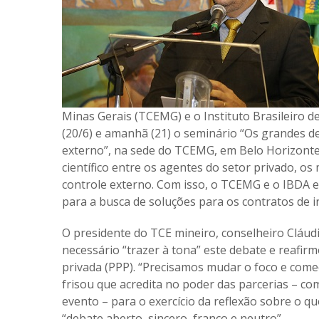
Minas Gerais (TCEMG) e o Instituto Brasileiro de
(20/6) e amanhã (21) o seminário “Os grandes des
externo”, na sede do TCEMG, em Belo Horizonte.
científico entre os agentes do setor privado, o
controle externo. Com isso, o TCEMG e o IBDA es
para a busca de soluções para os contratos de i
O presidente do TCE mineiro, conselheiro Cláudi
necessário “trazer à tona” este debate e reafir
privada (PPP). “Precisamos mudar o foco e começ
frisou que acredita no poder das parcerias – com
evento – para o exercício da reflexão sobre o q
“debate aberto, sincero, franco e neutro”.