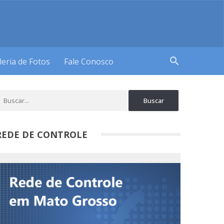
search
leria de Fotos
Fale Conosco
REDE DE CONTROLE