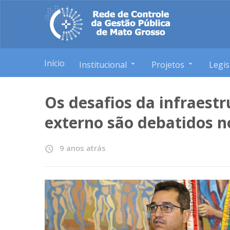
Início
Institucional
Projetos
Legis
Os desafios da infraestr
externo são debatidos n
9 anos atrás
access_time