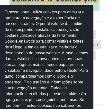
O nosso portal utiliza cookies para otimizar e
aprimorar a navegação e a experiência de
NUVEM DE TAGS
nossos usuários. O portal vale-se de cookies
de desempenho e estatística, ou seja, são
Acontece na Rede
AGU
AMM
Artigos
cookies utilizados através da ferramenta
Google Analytics para contar visitas e fontes
Atricon
Audicom
CAU-MT
CGE
CGU
de tráfego, a fim de analisar e melhorar o
desempenho do nosso website. Através destes
CREA-MT
Eventos
MPC-MT
MPE-MT
dados estatísticos conseguimos saber quais
são as páginas mais e menos populares e a
MPF
Notícias
PF
PGE-MT
PGR
visualizar a navegabilidade pelo website. Para
tanto, compartilhamos com o Google o
Receita Federal
Sem categoria
Senado
endereço IP do usuário e informações sobre
TCE-MT
TCU
TRE
sua navegação no portal. Todas as
informações recolhidas por estes cookies são
agregadas e, por conseguinte, anônimas. Se
REDE NOS ESTADOS
não permitir estes cookies, não saberemos