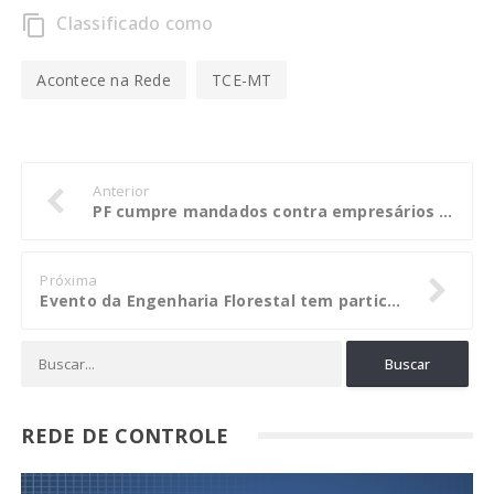
Classificado como
content_copy
Acontece na Rede
TCE-MT
Anterior
PF cumpre mandados contra empresários que fraudavam licitações para compra de próteses médicas
Próxima
Evento da Engenharia Florestal tem participação do CREA-MT
REDE DE CONTROLE