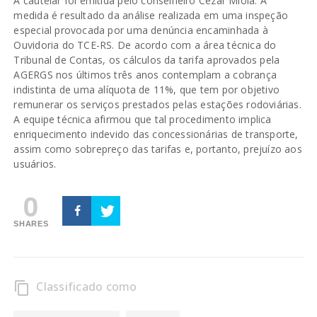
A cautelar foi emitida pelo conselheiro Cezar Miola. A
medida é resultado da análise realizada em uma inspeção
especial provocada por uma denúncia encaminhada à
Ouvidoria do TCE-RS. De acordo com a área técnica do
Tribunal de Contas, os cálculos da tarifa aprovados pela
AGERGS nos últimos três anos contemplam a cobrança
indistinta de uma alíquota de 11%, que tem por objetivo
remunerar os serviços prestados pelas estações rodoviárias.
A equipe técnica afirmou que tal procedimento implica
enriquecimento indevido das concessionárias de transporte,
assim como sobrepreço das tarifas e, portanto, prejuízo aos
usuários.
0
SHARES
Classificado como
content_copy