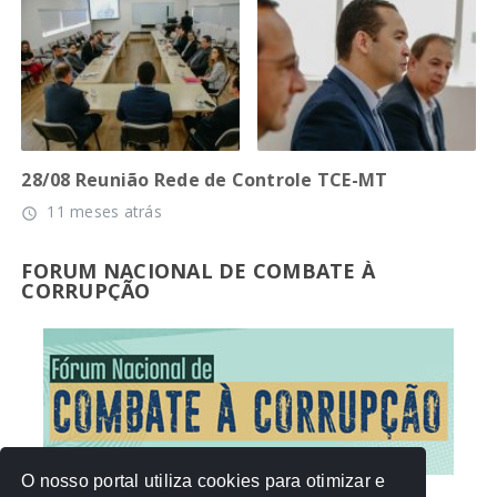
28/08 Reunião Rede de Controle TCE-MT
11 meses atrás
access_time
FORUM NACIONAL DE COMBATE À
CORRUPÇÃO
O nosso portal utiliza cookies para otimizar e