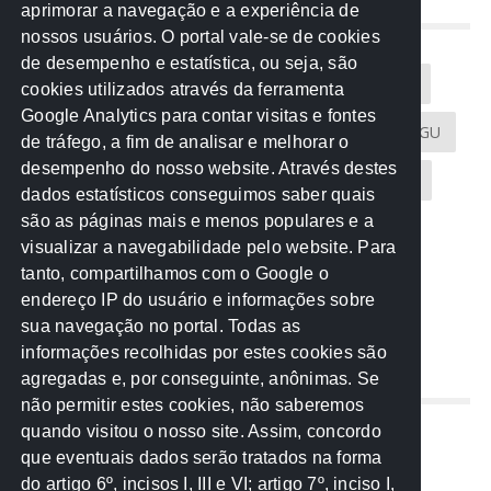
aprimorar a navegação e a experiência de
NUVEM DE TAGS
nossos usuários. O portal vale-se de cookies
de desempenho e estatística, ou seja, são
Acontece na Rede
AGU
AMM
Artigos
cookies utilizados através da ferramenta
Google Analytics para contar visitas e fontes
Atricon
Audicom
CAU-MT
CGE
CGU
de tráfego, a fim de analisar e melhorar o
desempenho do nosso website. Através destes
CREA-MT
Eventos
MPC-MT
MPE-MT
dados estatísticos conseguimos saber quais
são as páginas mais e menos populares e a
MPF
Notícias
PF
PGE-MT
PGR
visualizar a navegabilidade pelo website. Para
tanto, compartilhamos com o Google o
Receita Federal
Sem categoria
Senado
endereço IP do usuário e informações sobre
TCE-MT
TCU
TRE
sua navegação no portal. Todas as
informações recolhidas por estes cookies são
agregadas e, por conseguinte, anônimas. Se
REDE NOS ESTADOS
não permitir estes cookies, não saberemos
quando visitou o nosso site. Assim, concordo
Mato Grosso do Sul
que eventuais dados serão tratados na forma
Paraná
do artigo 6º, incisos I, III e VI; artigo 7º, inciso I,