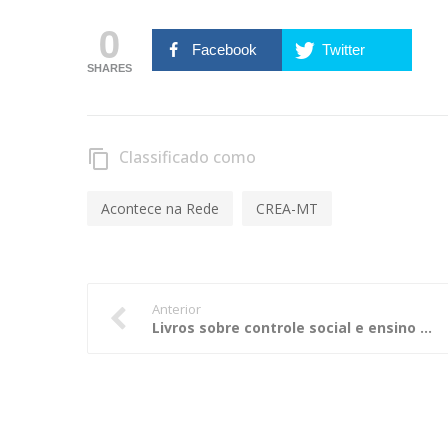
0
Facebook
Twitter
SHARES
Classificado como
content_copy
Acontece na Rede
CREA-MT
Anterior
Livros sobre controle social e ensino a distância são lançados pelo TCE-MT