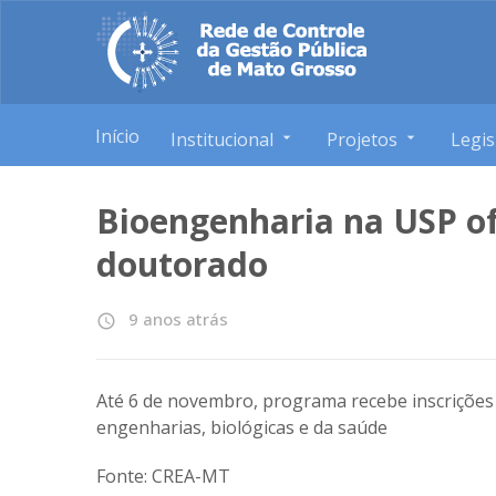
Início
Institucional
Projetos
Legis
Bioengenharia na USP o
doutorado
9 anos atrás
access_time
Até 6 de novembro, programa recebe inscrições d
engenharias, biológicas e da saúde
Fonte: CREA-MT