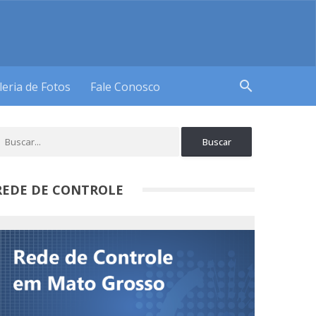
search
leria de Fotos
Fale Conosco
REDE DE CONTROLE