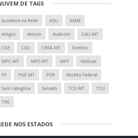
NUVEM DE TAGS
Acontece na Rede
AGU
AMM
Artigos
Atricon
Audicom
CAU-MT
CGE
CGU
CREA-MT
Eventos
MPC-MT
MPE-MT
MPF
Notícias
PF
PGE-MT
PGR
Receita Federal
Sem categoria
Senado
TCE-MT
TCU
TRE
REDE NOS ESTADOS