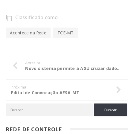
Classificado como
content_copy
Acontece na Rede
TCE-MT
Anterior
Novo sistema permite à AGU cruzar dados para encontrar bens de devedores da União
Próxima
Edital de Convocação AESA-MT
REDE DE CONTROLE