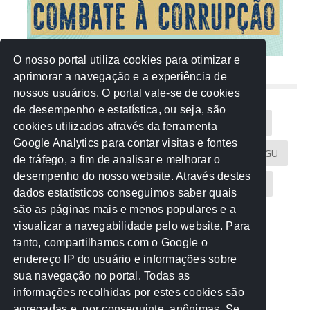
O nosso portal utiliza cookies para otimizar e
aprimorar a navegação e a experiência de
NUVEM DE TAGS
nossos usuários. O portal vale-se de cookies
de desempenho e estatística, ou seja, são
Acontece na Rede
AGU
AMM
Artigos
cookies utilizados através da ferramenta
Google Analytics para contar visitas e fontes
Atricon
Audicom
CAU-MT
CGE
CGU
de tráfego, a fim de analisar e melhorar o
desempenho do nosso website. Através destes
CREA-MT
Eventos
MPC-MT
MPE-MT
dados estatísticos conseguimos saber quais
são as páginas mais e menos populares e a
MPF
Notícias
PF
PGE-MT
PGR
visualizar a navegabilidade pelo website. Para
tanto, compartilhamos com o Google o
Receita Federal
Sem categoria
Senado
endereço IP do usuário e informações sobre
TCE-MT
TCU
TRE
sua navegação no portal. Todas as
informações recolhidas por estes cookies são
agregadas e, por conseguinte, anônimas. Se