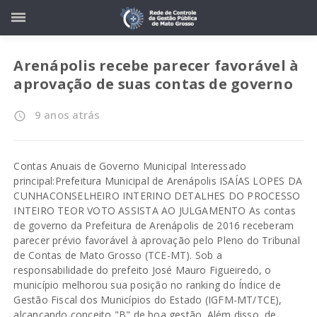
Arenápolis recebe parecer favorável à
aprovação de suas contas de governo
9 anos atrás
access_time
Contas Anuais de Governo Municipal Interessado
principal:Prefeitura Municipal de Arenápolis ISAÍAS LOPES DA
CUNHACONSELHEIRO INTERINO DETALHES DO PROCESSO
INTEIRO TEOR VOTO ASSISTA AO JULGAMENTO As contas
de governo da Prefeitura de Arenápolis de 2016 receberam
parecer prévio favorável à aprovação pelo Pleno do Tribunal
de Contas de Mato Grosso (TCE-MT). Sob a
responsabilidade do prefeito José Mauro Figueiredo, o
município melhorou sua posição no ranking do Índice de
Gestão Fiscal dos Municípios do Estado (IGFM-MT/TCE),
alcançando conceito "B" de boa gestão. Além disso, de