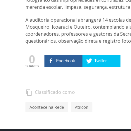
fotográfico das impropriedades encontradas. Os
merenda escolar, limpeza, segurança, estrutura 
A auditoria operacional abrangerá 14 escolas de
Mosqueiro, Icoaraci e Outeiro, contemplando alun
coordenadores, professores e gestores da Secre
questionários, observação direta e registro foto
0
Facebook
Twitter
SHARES
Classificado como
content_copy
Acontece na Rede
Atricon