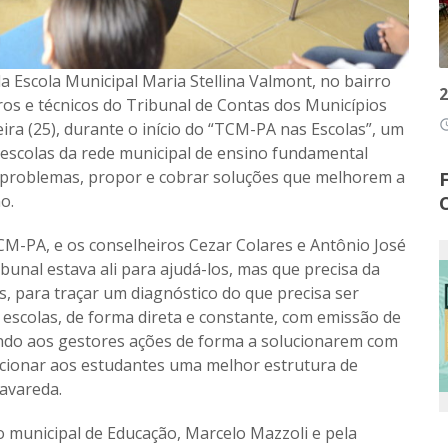
 Escola Municipal Maria Stellina Valmont, no bairro
2
os e técnicos do Tribunal de Contas dos Municípios
access
ira (25), durante o início do “TCM-PA nas Escolas”, um
 escolas da rede municipal de ensino fundamental
ar problemas, propor e cobrar soluções que melhorem a
o.
CM-PA, e os conselheiros Cezar Colares e Antônio José
unal estava ali para ajudá-los, mas que precisa da
s, para traçar um diagnóstico do que precisa ser
escolas, de forma direta e constante, com emissão de
ando aos gestores ações de forma a solucionarem com
cionar aos estudantes uma melhor estrutura de
avareda.
io municipal de Educação, Marcelo Mazzoli e pela