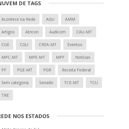
NUVEM DE TAGS
Acontece na Rede
AGU
AMM
Artigos
Atricon
Audicom
CAU-MT
CGE
CGU
CREA-MT
Eventos
MPC-MT
MPE-MT
MPF
Notícias
PF
PGE-MT
PGR
Receita Federal
Sem categoria
Senado
TCE-MT
TCU
TRE
REDE NOS ESTADOS