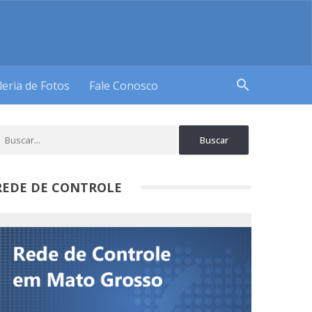
search
leria de Fotos
Fale Conosco
REDE DE CONTROLE