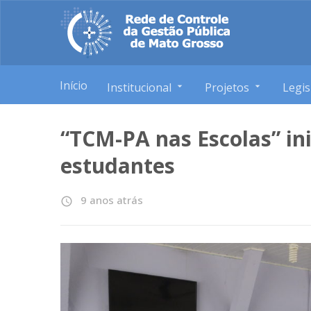
Início
Institucional
Projetos
Legis
“TCM-PA nas Escolas” in
estudantes
9 anos atrás
access_time