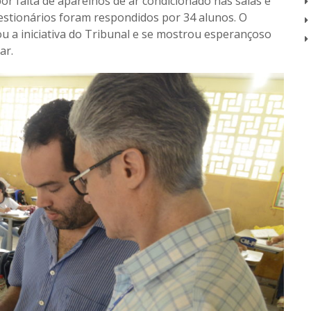
or falta de aparelhos de ar condicionado nas salas e
uestionários foram respondidos por 34 alunos. O
u a iniciativa do Tribunal e se mostrou esperançoso
ar.