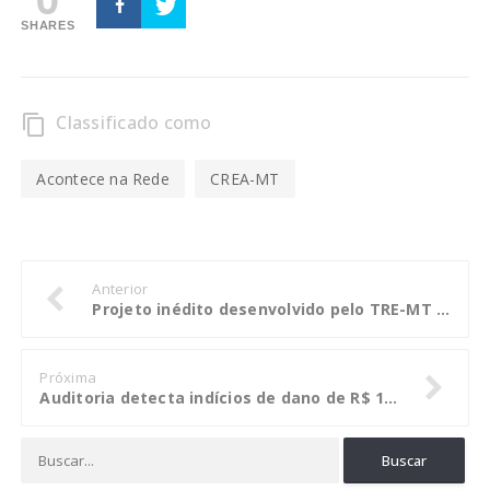
SHARES
Classificado como
content_copy
Acontece na Rede
CREA-MT
Anterior
Projeto inédito desenvolvido pelo TRE-MT é apresentado no 71º Encontro do Colégio de Presidentes de TREs
Próxima
Auditoria detecta indícios de dano de R$ 178 milhões por cessões de servidores