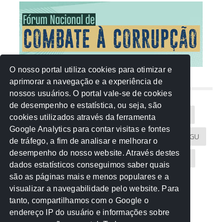
O nosso portal utiliza cookies para otimizar e
aprimorar a navegação e a experiência de
NUVEM DE TAGS
nossos usuários. O portal vale-se de cookies
de desempenho e estatística, ou seja, são
Acontece na Rede
AGU
AMM
Artigos
cookies utilizados através da ferramenta
Google Analytics para contar visitas e fontes
Atricon
Audicom
CAU-MT
CGE
CGU
de tráfego, a fim de analisar e melhorar o
desempenho do nosso website. Através destes
CREA-MT
Eventos
MPC-MT
MPE-MT
dados estatísticos conseguimos saber quais
são as páginas mais e menos populares e a
MPF
Notícias
PF
PGE-MT
PGR
visualizar a navegabilidade pelo website. Para
tanto, compartilhamos com o Google o
Receita Federal
Sem categoria
Senado
endereço IP do usuário e informações sobre