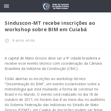
Sinduscon-MT recebe inscrições ao
workshop sobre BIM em Cuiabá
9 anos atrás
access_time
A capital de Mato Grosso deve ser a 9ª cidade brasileira a
receber esse evento técnico com coordenação da Câmara
Brasileira da Indústria da Construção (CBIC).
Estão abertas as inscrições ao workshop técnico
“Disseminação do BIM”, um evento esclarecedor sobre a
metodologia que está mudando a forma de construir no
Brasil e no Mundo. O evento será realizado no dia 18 de
outubro de 2017, no horário das 8 ao meio-dia, no auditório
do Sistema Federação das Indústrias no Estado de Mato
Grosso (FIEMT), em Cuiabá. As inscrições podem ser feitas