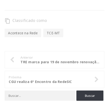
Classificado como
content_copy
Acontece na Rede
TCE-MT
Anterior
TRE marca para 19 de novembro renovação de eleições em Mirassol e Primavera; veja os calendários
Próxima
CGU realiza 6º Encontro da RedeSIC