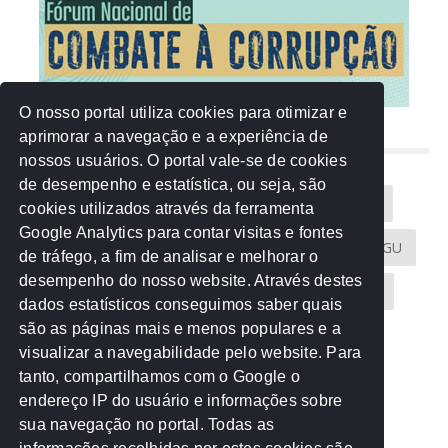
O nosso portal utiliza cookies para otimizar e
aprimorar a navegação e a experiência de
NUVEM DE TAGS
nossos usuários. O portal vale-se de cookies
de desempenho e estatística, ou seja, são
Acontece na Rede
AGU
AMM
Artigos
cookies utilizados através da ferramenta
Google Analytics para contar visitas e fontes
Atricon
Audicom
CAU-MT
CGE
CGU
de tráfego, a fim de analisar e melhorar o
desempenho do nosso website. Através destes
CREA-MT
Eventos
MPC-MT
MPE-MT
dados estatísticos conseguimos saber quais
são as páginas mais e menos populares e a
MPF
Notícias
PF
PGE-MT
PGR
visualizar a navegabilidade pelo website. Para
tanto, compartilhamos com o Google o
Receita Federal
Sem categoria
Senado
endereço IP do usuário e informações sobre
TCE-MT
TCU
TRE
sua navegação no portal. Todas as