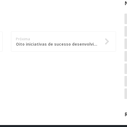
Próxima
Oito iniciativas de sucesso desenvolvidas pelo MP/MS serão apresentadas em Cuiabá nos dias 04 e 05