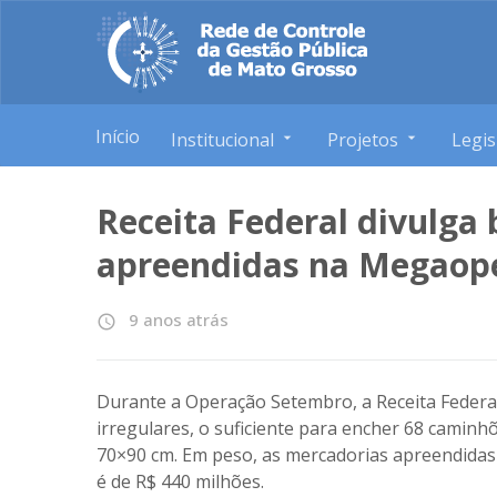
Início
Institucional
Projetos
Legis
Receita Federal divulga
apreendidas na Megaop
9 anos atrás
access_time
Durante a Operação Setembro, a Receita Federa
irregulares, o suficiente para encher 68 camin
70×90 cm. Em peso, as mercadorias apreendidas
é de R$ 440 milhões.