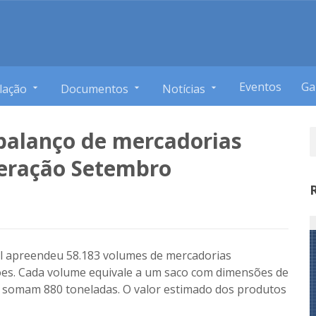
Eventos
Ga
lação
Documentos
Notícias
 balanço de mercadorias
eração Setembro
l apreendeu 58.183 volumes de mercadorias
hões. Cada volume equivale a um saco com dimensões de
 somam 880 toneladas. O valor estimado dos produtos