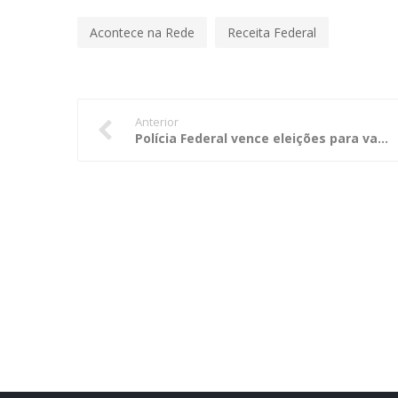
Acontece na Rede
Receita Federal
Anterior
Polícia Federal vence eleições para vaga no comitê executivo da Interpol