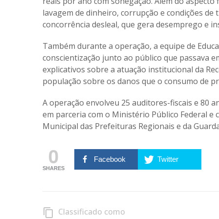
reais por ano com sonegação. Além do aspecto f
lavagem de dinheiro, corrupção e condições de t
concorrência desleal, que gera desemprego e in
Também durante a operação, a equipe de Educaç
conscientização junto ao público que passava em
explicativos sobre a atuação institucional da Re
população sobre os danos que o consumo de pro
A operação envolveu 25 auditores-fiscais e 80 ana
em parceria com o Ministério Público Federal e 
Municipal das Prefeituras Regionais e da Guarda
0
Facebook
Twitter
SHARES
Classificado como
content_copy