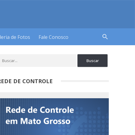
search
leria de Fotos
Fale Conosco
REDE DE CONTROLE