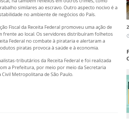
iscal, há também reflexos em outros crimes, como
rabalho similares ao escravo. Outro aspecto nocivo é a
stabilidade no ambiente de negócios do País.
2
ão Fiscal da Receita Federal promoveu uma ação de
 frente ao local. Os servidores distribuíram folhetos
access
ceita Federal no combate à pirataria e alertaram a
dutos piratas provoca à saúde e à economia.
listas-tributários da Receita Federal e foi realizada
com a Prefeitura, por meio por meio da Secretaria
 Civil Metropolitana de São Paulo.