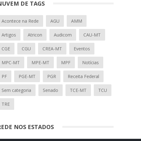
NUVEM DE TAGS
Acontece na Rede
AGU
AMM
Artigos
Atricon
Audicom
CAU-MT
CGE
CGU
CREA-MT
Eventos
MPC-MT
MPE-MT
MPF
Notícias
PF
PGE-MT
PGR
Receita Federal
Sem categoria
Senado
TCE-MT
TCU
TRE
REDE NOS ESTADOS