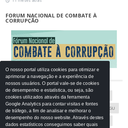
11 meses atrás
access_time
FORUM NACIONAL DE COMBATE À
CORRUPÇÃO
O nosso portal utiliza cookies para otimizar e
aprimorar a navegação e a experiência de
NUVEM DE TAGS
nossos usuários. O portal vale-se de cookies
de desempenho e estatística, ou seja, são
Acontece na Rede
AGU
AMM
Artigos
cookies utilizados através da ferramenta
Google Analytics para contar visitas e fontes
Atricon
Audicom
CAU-MT
CGE
CGU
de tráfego, a fim de analisar e melhorar o
desempenho do nosso website. Através destes
CREA-MT
Eventos
MPC-MT
MPE-MT
dados estatísticos conseguimos saber quais