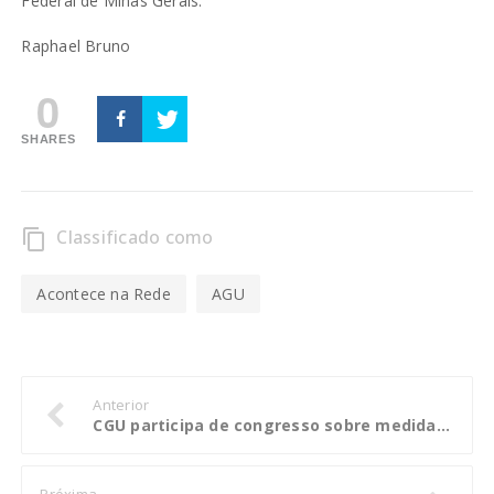
Federal de Minas Gerais.
Raphael Bruno
0
SHARES
Classificado como
content_copy
Acontece na Rede
AGU
Anterior
CGU participa de congresso sobre medidas de compliance para corretoras de câmbio
Próxima